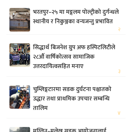
भरतपुर–२५ मा मङ्गलम पोल्ट्रीको दुर्गन्धले
स्थानीय र निकुञ्जका वन्यजन्तु प्रभावित
२
सिद्धार्थ बिजनेश ग्रुप अफ हस्पिटलिटीले
२८औँ वार्षिकोत्सव सामाजिक
उत्तरदायित्वसहित मनाए
३
चुम्लिङ्गटारमा सडक दुर्घटना पश्चातको
उद्धार तथा प्राथमिक उपचार सम्बन्धि
तालिम
४
मुग्लिन–मलेखु सडक आयोजनालाई