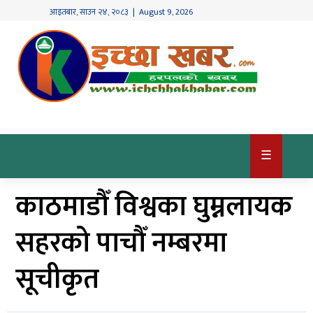
आइतबार
,
साउन
२४
,
२०८३
| August 9, 2026
गृहपृष्ठ
देश
/
समाज
राजनीति
☰
विश्व
काठमाडौँ विश्वका घुम्नलायक
खबर
अर्थ
सहरको पाचौँ नम्बरमा
कृषि
सूचीकृत
खेलकुद