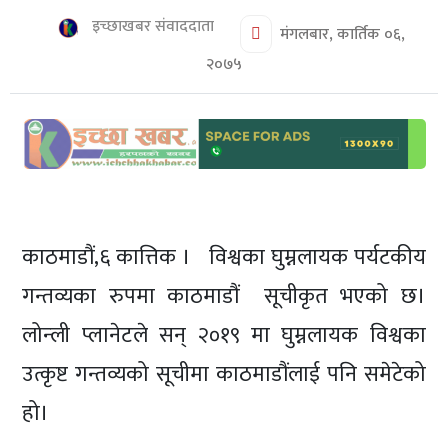
शिक्षा/
इच्छाखबर संवाददाता
स्वास्थ्य
मंगलबार, कार्तिक ०६,
२०७५
मनोरञ्जन
रोचक
खबर
संवाद
ईच्छाकामना
काठमाडौं,६ कात्तिक । विश्वका घुम्नलायक पर्यटकीय
टिभि
गन्तव्यका रुपमा काठमाडौं सूचीकृत भएको छ।
युनिकोड
लोन्ली प्लानेटले सन् २०१९ मा घुम्नलायक विश्वका
उत्कृष्ट गन्तव्यको सूचीमा काठमाडौंलाई पनि समेटेको
हो।