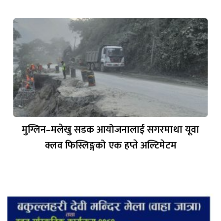
मुग्लिन–मलेखु सडक आयोजनालाई सगरमाथा यूवा
क्लव फिस्लिङ्गको एक हप्ते अल्टिमेटम