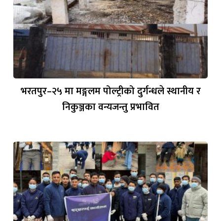
भरतपुर–२५ मा मङ्गलम पोल्ट्रीको दुर्गन्धले स्थानीय र
निकुञ्जका वन्यजन्तु प्रभावित