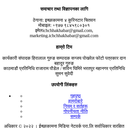
समाचार तथा विज्ञापनका लागि
ठेगाना:
इच्छाकामना ४ कुरिनटार चितवन
मोबाइल:
+९७७ ९८४५९८०३०१
इमेल
ichchhakhabar@gmail.com,
marketing.ichchhakhabar@gmail.com
हाम्रो टिम
कार्यकारी संपादक
हिरालाल गुरुङ
सम्पादक
सन्जय पोखरेल
फोटो पत्रकार
दान
बहादुर गुरुङ
काठमाडौ प्रतिनिधि
राजाराम पौडेल / सविन घिमिरे
भरतपुर महानगर प्रतिनिधि
सुमन सुवेदी
उपयोगी लिंकहरु
गृहपृष्ठ
हाम्रोबारे
नियम र सर्तहरू
गोपनीयता नीति
सम्पर्क
अधिकार © २०२२ । ईच्छाकामना मिडिया नेटवर्क प्रा.लि सर्वाधिकार सुरक्षित