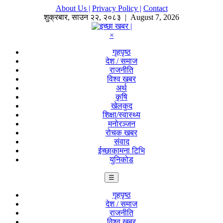
About Us |
Privacy Policy |
Contact
शुक्रबार
,
साउन
२२
,
२०८३
| August 7, 2026
×
गृहपृष्ठ
देश / समाज
राजनीति
विश्व खबर
अर्थ
कृषि
खेलकुद
शिक्षा/स्वास्थ्य
मनोरञ्जन
रोचक खबर
संवाद
ईच्छाकामना टिभि
युनिकोड
☰
गृहपृष्ठ
देश / समाज
राजनीति
विश्व खबर