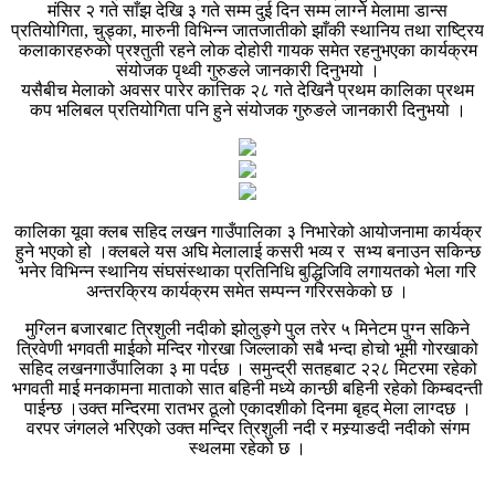
मंसिर २ गते साँझ देखि ३ गते सम्म दुई दिन सम्म लाग्ने मेलामा डान्स
प्रतियोगिता, चुड्का, मारुनी विभिन्न जातजातीको झाँकी स्थानिय तथा राष्ट्रिय
कलाकारहरुको प्रश्तुती रहने लोक दोहोरी गायक समेत रहनुभएका कार्यक्रम
संयोजक पृथ्वी गुरुङले जानकारी दिनुभयो ।
यसैबीच मेलाको अवसर पारेर कात्तिक २८ गते देखिनै प्रथम कालिका प्रथम
कप भलिबल प्रतियोगिता पनि हुने संयोजक गुरुङले जानकारी दिनुभयो ।
कालिका यूवा क्लब सहिद लखन गाउँपालिका ३ निभारेको आयोजनामा कार्यक्र
हुने भएको हो ।क्लबले यस अघि मेलालाई कसरी भव्य र सभ्य बनाउन सकिन्छ
भनेर विभिन्न स्थानिय संघसंस्थाका प्रतिनिधि बुद्धिजिवि लगायतको भेला गरि
अन्तरक्रिय कार्यक्रम समेत सम्पन्न गरिरसकेको छ ।
मुग्लिन बजारबाट त्रिशुली नदीको झोलुङ्गे पुल तरेर ५ मिनेटम पुग्न सकिने
त्रिवेणी भगवती माईको मन्दिर गोरखा जिल्लाको सबै भन्दा होचो भूमी गोरखाको
सहिद लखनगाउँपालिका ३ मा पर्दछ । समुन्द्री सतहबाट २२८ मिटरमा रहेको
भगवती माई मनकामना माताको सात बहिनी मध्ये कान्छी बहिनी रहेको किम्बदन्ती
पाईन्छ ।उक्त मन्दिरमा रातभर ठूलो एकादशीको दिनमा बृहद् मेला लाग्दछ ।
वरपर जंगलले भरिएको उक्त मन्दिर त्रिशुली नदी र मस्र्याङदी नदीको संगम
स्थलमा रहेको छ ।