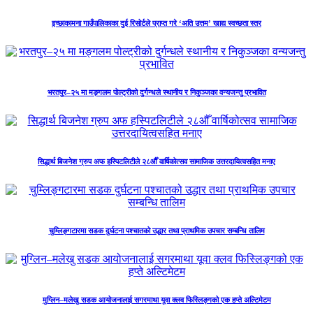
इच्छाकामना गाउँपालिकाका दुई रिसोर्टले प्राप्त गरे ‘अति उत्तम’ खाद्य स्वच्छता स्तर
भरतपुर–२५ मा मङ्गलम पोल्ट्रीको दुर्गन्धले स्थानीय र निकुञ्जका वन्यजन्तु प्रभावित
सिद्धार्थ बिजनेश ग्रुप अफ हस्पिटलिटीले २८औँ वार्षिकोत्सव सामाजिक उत्तरदायित्वसहित मनाए
चुम्लिङ्गटारमा सडक दुर्घटना पश्चातको उद्धार तथा प्राथमिक उपचार सम्बन्धि तालिम
मुग्लिन–मलेखु सडक आयोजनालाई सगरमाथा यूवा क्लव फिस्लिङ्गको एक हप्ते अल्टिमेटम