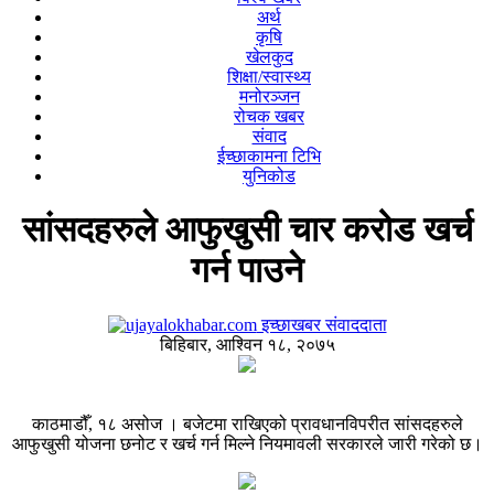
अर्थ
कृषि
खेलकुद
शिक्षा/स्वास्थ्य
मनोरञ्जन
रोचक खबर
संवाद
ईच्छाकामना टिभि
युनिकोड
सांसदहरुले आफुखुसी चार करोड खर्च
गर्न पाउने
इच्छाखबर संवाददाता
बिहिबार, आश्विन १८, २०७५
काठमाडौँ, १८ असोज । बजेटमा राखिएको प्रावधानविपरीत सांसदहरुले
आफुखुसी योजना छनोट र खर्च गर्न मिल्ने नियमावली सरकारले जारी गरेको छ।