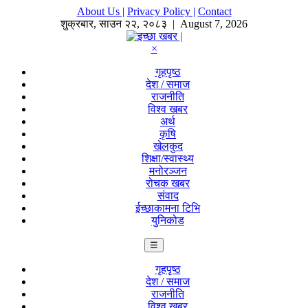
About Us |
Privacy Policy |
Contact
शुक्रबार
,
साउन
२२
,
२०८३
| August 7, 2026
×
गृहपृष्ठ
देश / समाज
राजनीति
विश्व खबर
अर्थ
कृषि
खेलकुद
शिक्षा/स्वास्थ्य
मनोरञ्जन
रोचक खबर
संवाद
ईच्छाकामना टिभि
युनिकोड
☰
गृहपृष्ठ
देश / समाज
राजनीति
विश्व खबर