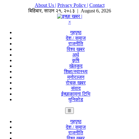
About Us |
Privacy Policy |
Contact
बिहिबार
,
साउन
२१
,
२०८३
| August 6, 2026
×
गृहपृष्ठ
देश / समाज
राजनीति
विश्व खबर
अर्थ
कृषि
खेलकुद
शिक्षा/स्वास्थ्य
मनोरञ्जन
रोचक खबर
संवाद
ईच्छाकामना टिभि
युनिकोड
☰
गृहपृष्ठ
देश / समाज
राजनीति
विश्व खबर