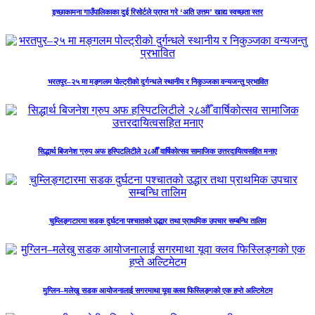
इच्छाकामना गाउँपालिकाका दुई रिसोर्टले प्राप्त गरे ‘अति उत्तम’ खाद्य स्वच्छता स्तर
भरतपुर–२५ मा मङ्गलम पोल्ट्रीको दुर्गन्धले स्थानीय र निकुञ्जका वन्यजन्तु प्रभावित
सिद्धार्थ बिजनेश ग्रुप अफ हस्पिटलिटीले २८औँ वार्षिकोत्सव सामाजिक उत्तरदायित्वसहित मनाए
चुम्लिङ्गटारमा सडक दुर्घटना पश्चातको उद्धार तथा प्राथमिक उपचार सम्बन्धि तालिम
मुग्लिन–मलेखु सडक आयोजनालाई सगरमाथा यूवा क्लव फिस्लिङ्गको एक हप्ते अल्टिमेटम