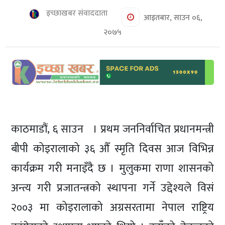
शिक्षा/
इच्छाखबर संवाददाता
स्वास्थ्य
आइतबार, साउन ०६,
२०७५
मनोरञ्जन
रोचक
खबर
संवाद
ईच्छाकामना
काठमाडौं, ६ साउन । प्रथम जननिर्वाचित प्रधानमन्त्री
टिभि
बीपी कोइरालाको ३६ औँ स्मृति दिवस आज विभिन्न
युनिकोड
कार्यक्रम गरी मनाइँदै छ । मुलुकमा राणा शासनको
अन्त्य गरी प्रजातन्त्रको स्थापना गर्ने उद्देश्यले विसं
२००३ मा कोइरालाको अग्रसरतामा नेपाल राष्ट्रिय