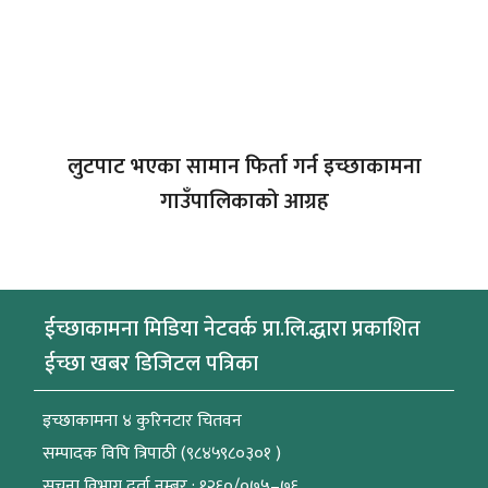
लुटपाट भएका सामान फिर्ता गर्न इच्छाकामना
गाउँपालिकाको आग्रह
ईच्छाकामना मिडिया नेटवर्क प्रा.लि.द्धारा प्रकाशित
ईच्छा खबर डिजिटल पत्रिका
इच्छाकामना ४ कुरिनटार चितवन
सम्पादक विपि त्रिपाठी (९८४५९८०३०१ )
सुचना विभाग दर्ता नम्बर : १२६०/०७५–७६