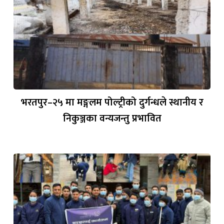
भरतपुर–२५ मा मङ्गलम पोल्ट्रीको दुर्गन्धले स्थानीय र
निकुञ्जका वन्यजन्तु प्रभावित