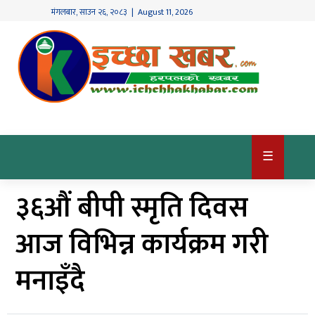
मंगलबार
,
साउन
२६
,
२०८३
| August 11, 2026
गृहपृष्ठ
देश
/
समाज
राजनीति
☰
विश्व
३६औं बीपी स्मृति दिवस
खबर
अर्थ
आज विभिन्न कार्यक्रम गरी
कृषि
मनाइँदै
खेलकुद