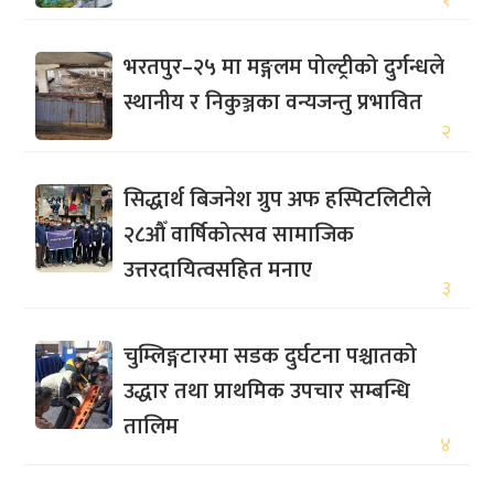
१
भरतपुर–२५ मा मङ्गलम पोल्ट्रीको दुर्गन्धले
स्थानीय र निकुञ्जका वन्यजन्तु प्रभावित
२
सिद्धार्थ बिजनेश ग्रुप अफ हस्पिटलिटीले
२८औँ वार्षिकोत्सव सामाजिक
उत्तरदायित्वसहित मनाए
३
चुम्लिङ्गटारमा सडक दुर्घटना पश्चातको
उद्धार तथा प्राथमिक उपचार सम्बन्धि
तालिम
४