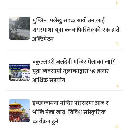
४
मुग्लिन–मलेखु सडक आयोजनालाई
सगरमाथा यूवा क्लव फिस्लिङ्गको एक हप्ते
अल्टिमेटम
५
बकुल्लहरी जलदेवी मन्दिर मेलाका लागि
यूवा व्यवसायी तूलाचनद्वारा ५१ हजार
आर्थिक सहयोग
६
इच्छाकामना मन्दिर परिसरमा आज र
भोलि मेला लाग्ने, विविध सांस्कृतिक
कार्यक्रम हुने
७