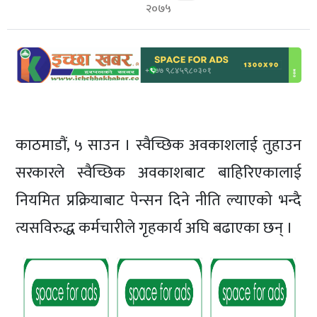
शिक्षा/
२०७५
स्वास्थ्य
मनोरञ्जन
रोचक
खबर
संवाद
काठमाडौं, ५ साउन । स्वैच्छिक अवकाशलाई तुहाउन
ईच्छाकामना
सरकारले स्वैच्छिक अवकाशबाट बाहिरिएकालाई
टिभि
नियमित प्रक्रियाबाट पेन्सन दिने नीति ल्याएको भन्दै
युनिकोड
त्यसविरुद्ध कर्मचारीले गृहकार्य अघि बढाएका छन् ।