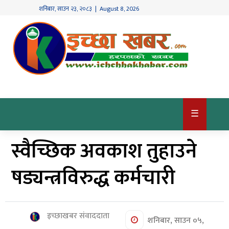
शनिबार
,
साउन
२३
,
२०८३
| August 8, 2026
गृहपृष्ठ
देश
/
समाज
राजनीति
☰
विश्व
स्वैच्छिक अवकाश तुहाउने
खबर
अर्थ
षड्यन्त्रविरुद्ध कर्मचारी
कृषि
खेलकुद
इच्छाखबर संवाददाता
शनिबार, साउन ०५,