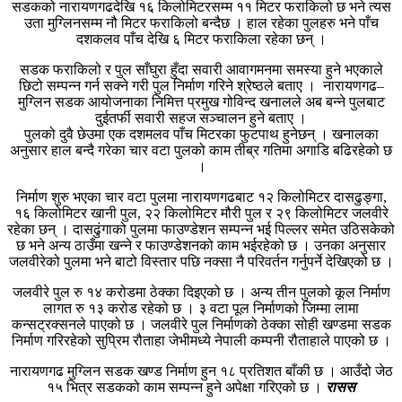
सडकको नारायणगढदेखि १६ किलोमिटरसम्म ११ मिटर फराकिलो छ भने त्यस
उता मुग्लिनसम्म नौ मिटर फराकिलो बन्दैछ । हाल रहेका पुलहरु भने पाँच
दशकलव पाँच देखि ६ मिटर फराकिला रहेका छन् ।
सडक फराकिलो र पुल साँघुरा हुँदा सवारी आवागमनमा समस्या हुने भएकाले
छिटो सम्पन्न गर्न सक्ने गरी पुल निर्माण गरिने श्रेष्ठले बताए । नारायणगढ–
मुग्लिन सडक आयोजनाका निमित्त प्रमुख गोविन्द खनालले अब बन्ने पुलबाट
दुईतर्फी सवारी सहज सञ्चालन हुने बताए ।
पुलको दुवै छेउमा एक दशमलव पाँच मिटरका फुटपाथ हुनेछन् । खनालका
अनुसार हाल बन्दै गरेका चार वटा पुलको काम तीब्र गतिमा अगाडि बढिरहेको छ
।
निर्माण शुरु भएका चार वटा पुलमा नारायणगढबाट १२ किलोमिटर दासढुङ्गा,
१६ किलोमिटर खानी पुल, २२ किलोमिटर मौरी पुल र २९ किलोमिटर जलवीरे
रहेका छन् । दासढुंगाको पुलमा फाउण्डेशन सम्पन्न भई पिल्लर समेत उठिसकेको
छ भने अन्य ठाउँमा खन्ने र फाउण्डेशनको काम भईरहेको छ । उनका अनुसार
जलवीरेको पुलमा भने बाटो विस्तार पछि नक्सा नै परिवर्तन गर्नुपर्ने देखिएको छ ।
जलवीरे पुल रु १४ करोडमा ठेक्का दिइएको छ । अन्य तीन पुलको कूल निर्माण
लागत रु १३ करोड रहेको छ । ३ वटा पूल निर्माणको जिम्मा लामा
कन्सट्रक्सनले पाएको छ । जलवीरे पुल निर्माणको ठेक्का सोही खण्डमा सडक
निर्माण गरिरहेको सुप्रिम रौताहा जेभीमध्ये नेपाली कम्पनी रौताहाले पाएको छ ।
नारायणगढ मुग्लिन सडक खण्ड निर्माण हुन १८ प्रतिशत बाँकी छ । आउँदो जेठ
१५ भित्र सडकको काम सम्पन्न हुने अपेक्षा गरिएको छ ।
रासस