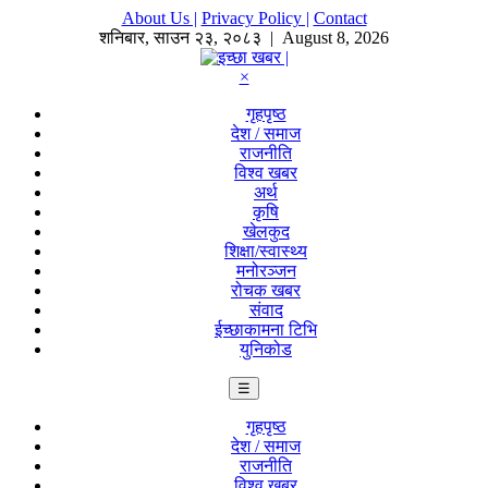
About Us |
Privacy Policy |
Contact
शनिबार
,
साउन
२३
,
२०८३
| August 8, 2026
×
गृहपृष्ठ
देश / समाज
राजनीति
विश्व खबर
अर्थ
कृषि
खेलकुद
शिक्षा/स्वास्थ्य
मनोरञ्जन
रोचक खबर
संवाद
ईच्छाकामना टिभि
युनिकोड
☰
गृहपृष्ठ
देश / समाज
राजनीति
विश्व खबर