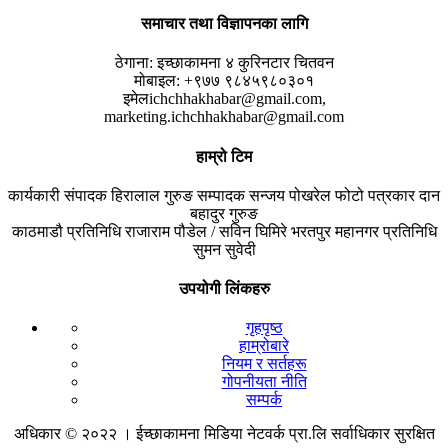
समाचार तथा विज्ञापनका लागि
ठेगाना:
इच्छाकामना ४ कुरिनटार चितवन
मोबाइल:
+९७७ ९८४५९८०३०१
इमेल
ichchhakhabar@gmail.com,
marketing.ichchhakhabar@gmail.com
हाम्रो टिम
कार्यकारी संपादक
हिरालाल गुरुङ
सम्पादक
सन्जय पोखरेल
फोटो पत्रकार
दान
बहादुर गुरुङ
काठमाडौ प्रतिनिधि
राजाराम पौडेल / सविन घिमिरे
भरतपुर महानगर प्रतिनिधि
सुमन सुवेदी
उपयोगी लिंकहरु
गृहपृष्ठ
हाम्रोबारे
नियम र सर्तहरू
गोपनीयता नीति
सम्पर्क
अधिकार © २०२२ । ईच्छाकामना मिडिया नेटवर्क प्रा.लि सर्वाधिकार सुरक्षित