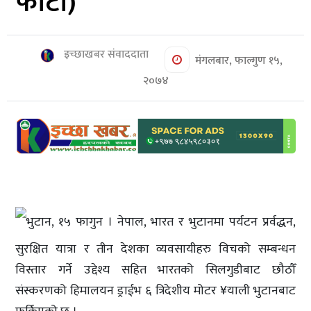
फोटो)
शिक्षा/
स्वास्थ्य
मनोरञ्जन
इच्छाखबर संवाददाता
मंगलबार, फाल्गुण १५,
रोचक
२०७४
खबर
संवाद
ईच्छाकामना
टिभि
युनिकोड
भुटान, १५ फागुन । नेपाल, भारत र भुटानमा पर्यटन प्रर्वद्धन,
सुरक्षित यात्रा र तीन देशका व्यवसायीहरु विचको सम्बन्धन
विस्तार गर्ने उद्देश्य सहित भारतको सिलगुडीबाट छौठौँ
संस्करणको हिमालयन ड्राईभ ६ त्रिदेशीय मोटर ¥याली भुटानबाट