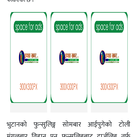
फर्किएको छ ।
भुटानको फुन्सुलिङ्ग सोमबार आईपुगेको टोली
मंगलबार विहान पुन फुन्सुलिङ्गबाट दार्जलिङ्ग तर्फ