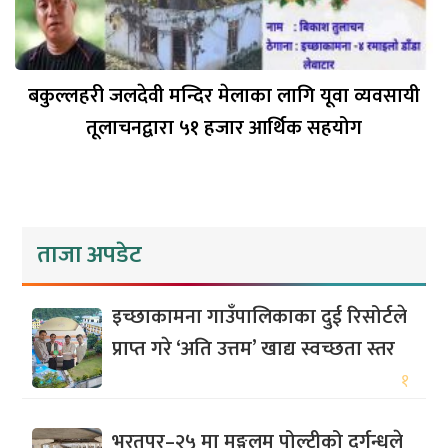
बकुल्लहरी जलदेवी मन्दिर मेलाका लागि यूवा व्यवसायी
तूलाचनद्वारा ५१ हजार आर्थिक सहयोग
ताजा अपडेट
इच्छाकामना गाउँपालिकाका दुई रिसोर्टले
प्राप्त गरे ‘अति उत्तम’ खाद्य स्वच्छता स्तर
१
भरतपुर–२५ मा मङ्गलम पोल्ट्रीको दुर्गन्धले