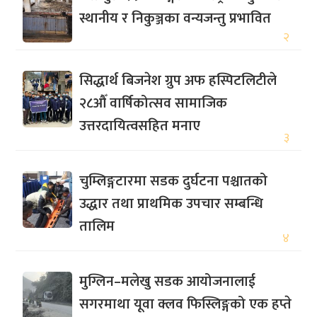
स्थानीय र निकुञ्जका वन्यजन्तु प्रभावित
२
सिद्धार्थ बिजनेश ग्रुप अफ हस्पिटलिटीले
२८औँ वार्षिकोत्सव सामाजिक
उत्तरदायित्वसहित मनाए
३
चुम्लिङ्गटारमा सडक दुर्घटना पश्चातको
उद्धार तथा प्राथमिक उपचार सम्बन्धि
तालिम
४
मुग्लिन–मलेखु सडक आयोजनालाई
सगरमाथा यूवा क्लव फिस्लिङ्गको एक हप्ते