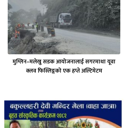
मुग्लिन–मलेखु सडक आयोजनालाई सगरमाथा यूवा
क्लव फिस्लिङ्गको एक हप्ते अल्टिमेटम