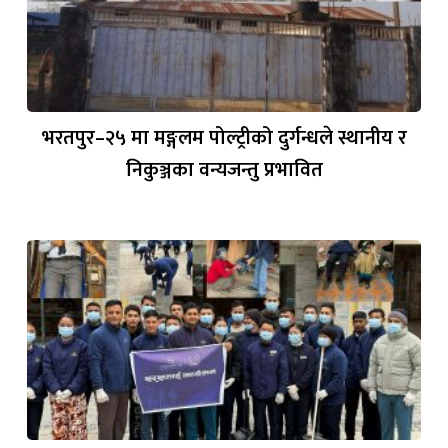
भरतपुर–२५ मा मङ्गलम पोल्ट्रीको दुर्गन्धले स्थानीय र
निकुञ्जका वन्यजन्तु प्रभावित