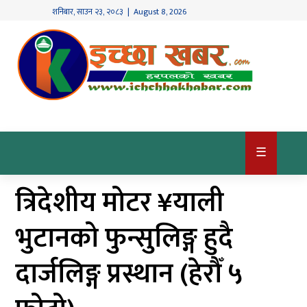
शनिबार
,
साउन
२३
,
२०८३
| August 8, 2026
गृहपृष्ठ
देश
/
समाज
राजनीति
☰
विश्व
त्रिदेशीय मोटर ¥याली
खबर
अर्थ
भुटानको फुन्सुलिङ्ग हुदै
कृषि
दार्जलिङ्ग प्रस्थान (हेरौँ ५
खेलकुद