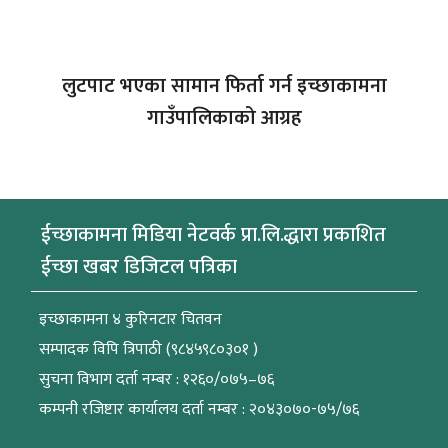
लुटपाट भएका सामान फिर्ता गर्न इच्छाकामना
गाउँपालिकाको आग्रह
ईच्छाकामना मिडिया नेटवर्क प्रा.लि.द्धारा प्रकाशित
ईच्छा खबर डिजिटल पत्रिका
इच्छाकामना ४ कुरिनटार चितवन
सम्पादक विपि त्रिपाठी (९८४५९८०३०१ )
सुचना विभाग दर्ता नम्बर : १२६०/०७५–७६
कम्पनी रजिष्टार कार्यालय दर्ता नम्बर : २०४३०७०-७५/७६