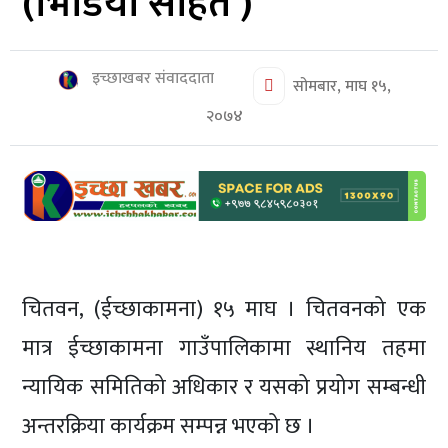
(भिडियो सहित )
शिक्षा/
स्वास्थ्य
मनोरञ्जन
इच्छाखबर संवाददाता
सोमबार, माघ १५,
रोचक
२०७४
खबर
संवाद
ईच्छाकामना
टिभि
युनिकोड
चितवन, (ईच्छाकामना) १५ माघ । चितवनको एक
मात्र ईच्छाकामना गाउँपालिकामा स्थानिय तहमा
न्यायिक समितिको अधिकार र यसको प्रयोग सम्बन्धी
अन्तरक्रिया कार्यक्रम सम्पन्न भएको छ ।