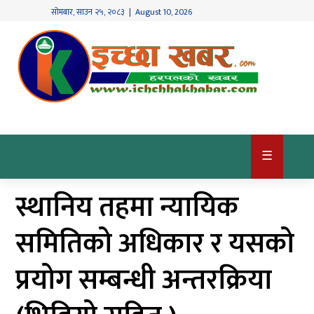
सोमबार
,
साउन
२५
,
२०८३
| August 10, 2026
गृहपृष्ठ
देश
/
समाज
राजनीति
☰
विश्व
स्थानिय तहमा न्यायिक
खबर
अर्थ
समितिको अधिकार र यसको
कृषि
प्रयोग सम्बन्धी अन्तरक्रिया
खेलकुद