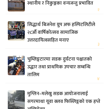
स्थानीय र निकुञ्जका वन्यजन्तु प्रभावित
२
सिद्धार्थ बिजनेश ग्रुप अफ हस्पिटलिटीले
२८औँ वार्षिकोत्सव सामाजिक
उत्तरदायित्वसहित मनाए
३
चुम्लिङ्गटारमा सडक दुर्घटना पश्चातको
उद्धार तथा प्राथमिक उपचार सम्बन्धि
तालिम
४
मुग्लिन–मलेखु सडक आयोजनालाई
सगरमाथा यूवा क्लव फिस्लिङ्गको एक हप्ते