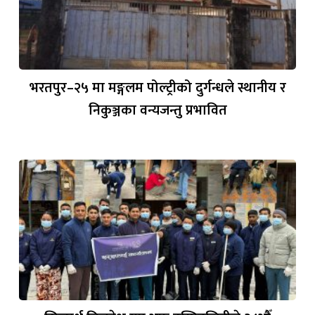
भरतपुर–२५ मा मङ्गलम पोल्ट्रीको दुर्गन्धले स्थानीय र
निकुञ्जका वन्यजन्तु प्रभावित