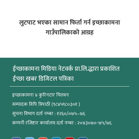
लुटपाट भएका सामान फिर्ता गर्न इच्छाकामना
गाउँपालिकाको आग्रह
ईच्छाकामना मिडिया नेटवर्क प्रा.लि.द्धारा प्रकाशित
ईच्छा खबर डिजिटल पत्रिका
इच्छाकामना ४ कुरिनटार चितवन
सम्पादक विपि त्रिपाठी (९८४५९८०३०१ )
सुचना विभाग दर्ता नम्बर : १२६०/०७५–७६
कम्पनी रजिष्टार कार्यालय दर्ता नम्बर : २०४३०७०-७५/७६