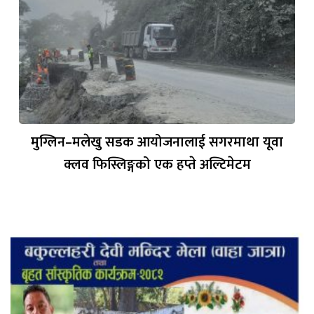
मुग्लिन–मलेखु सडक आयोजनालाई सगरमाथा यूवा
क्लव फिस्लिङ्गको एक हप्ते अल्टिमेटम