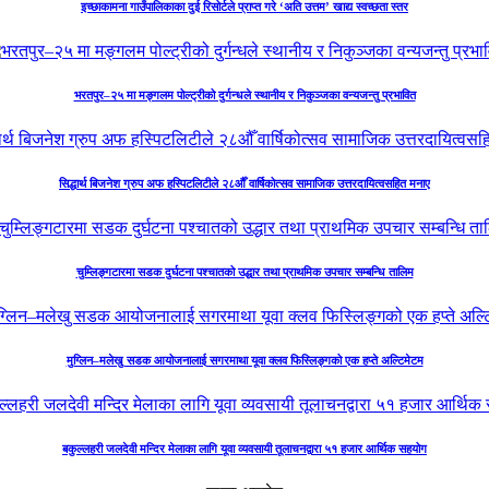
इच्छाकामना गाउँपालिकाका दुई रिसोर्टले प्राप्त गरे ‘अति उत्तम’ खाद्य स्वच्छता स्तर
भरतपुर–२५ मा मङ्गलम पोल्ट्रीको दुर्गन्धले स्थानीय र निकुञ्जका वन्यजन्तु प्रभावित
सिद्धार्थ बिजनेश ग्रुप अफ हस्पिटलिटीले २८औँ वार्षिकोत्सव सामाजिक उत्तरदायित्वसहित मनाए
चुम्लिङ्गटारमा सडक दुर्घटना पश्चातको उद्धार तथा प्राथमिक उपचार सम्बन्धि तालिम
मुग्लिन–मलेखु सडक आयोजनालाई सगरमाथा यूवा क्लव फिस्लिङ्गको एक हप्ते अल्टिमेटम
बकुल्लहरी जलदेवी मन्दिर मेलाका लागि यूवा व्यवसायी तूलाचनद्वारा ५१ हजार आर्थिक सहयोग