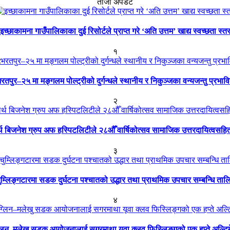
ताजा अपडेट
इच्छाकामना गाउँपालिकाका दुई रिसोर्टले प्राप्त गरे ‘अति उत्तम’ खाद्य स्वच्छता स्त
१
रतपुर–२५ मा मङ्गलम पोल्ट्रीको दुर्गन्धले स्थानीय र निकुञ्जका वन्यजन्तु प्रभाव
२
ार्थ बिजनेश ग्रुप अफ हस्पिटलिटीले २८औँ वार्षिकोत्सव सामाजिक उत्तरदायित्वसहि
३
ुम्लिङ्गटारमा सडक दुर्घटना पश्चातको उद्धार तथा प्राथमिक उपचार सम्बन्धि ताल
४
्लिन–मलेखु सडक आयोजनालाई सगरमाथा यूवा क्लव फिस्लिङ्गको एक हप्ते अल्टि