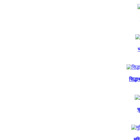
भ
सिद्ध
च
मुग