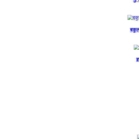
बकुल
इ