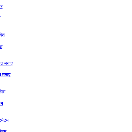
र
ित
त मनाए
िम
मेटम