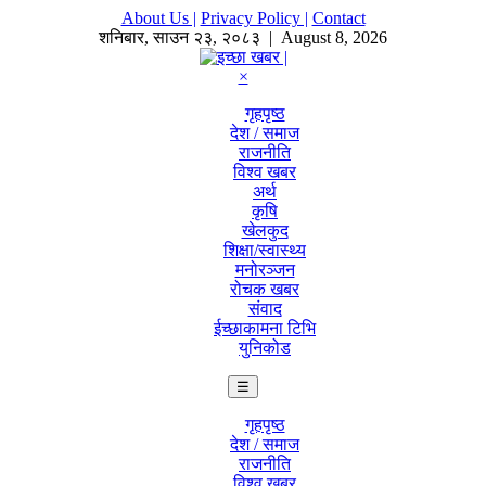
About Us |
Privacy Policy |
Contact
शनिबार
,
साउन
२३
,
२०८३
| August 8, 2026
×
गृहपृष्ठ
देश / समाज
राजनीति
विश्व खबर
अर्थ
कृषि
खेलकुद
शिक्षा/स्वास्थ्य
मनोरञ्जन
रोचक खबर
संवाद
ईच्छाकामना टिभि
युनिकोड
☰
गृहपृष्ठ
देश / समाज
राजनीति
विश्व खबर