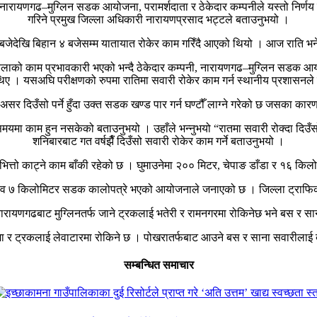
 नारायणगढ–मुग्लिन सडक आयोजना, परामर्शदाता र ठेकेदार कम्पनीले यस्तो निर्णय
गरिने प्रमुख जिल्ला अधिकारी नारायणप्रसाद भट्टले बताउनुभयो ।
 बजेदेखि बिहान ४ बजेसम्म यातायात रोकेर काम गरिँदै आएको थियो । आज रात
िबेलाको काम प्रभावकारी भएको भन्दै ठेकेदार कम्पनी, नारायणगढ–मुग्लिन सडक आ
ा थिए । यसअघि परीक्षणको रुपमा रातिमा सवारी रोकेर काम गर्न स्थानीय प्रशासनल
असर दिउँसो पर्ने हुँदा उक्त सडक खण्ड पार गर्न घण्टौँ लाग्ने गरेको छ जसका क
 समयमा काम हुन नसकेको बताउनुभयो । उहाँले भन्नुभयो “रातमा सवारी रोक्दा दिउँ
शनिबारबाट गत वर्षझैँ दिउँसो सवारी रोकेर काम गर्ने बताउनुभयो ।
त्तो काट्ने काम बाँकी रहेको छ । घुमाउनेमा २०० मिटर, चेपाङ डाँडा र १६ किलो
७ किलोमिटर सडक कालोपत्रे भएको आयोजनाले जनाएको छ । जिल्ला ट्राफिक प्र
ारायणगढबाट मुग्लिनतर्फ जाने ट्रकलाई भतेरी र रामनगरमा रोकिनेछ भने बस र सान
 र ट्रकलाई लेवाटारमा रोकिने छ । पोखरातर्फबाट आउने बस र साना सवारीलाई बे
सम्बन्धित समाचार