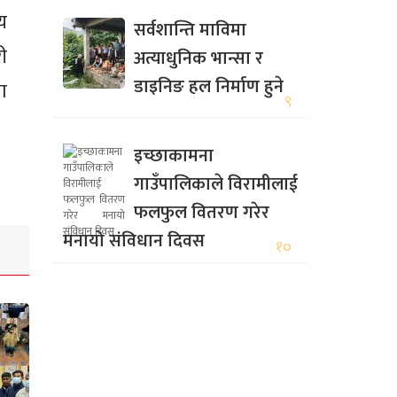
षय
सर्वशान्ति माविमा
ी
अत्याधुनिक भान्सा र
डाइनिङ हल निर्माण हुने
मा
९
इच्छाकामना
गाउँपालिकाले विरामीलाई
फलफुल वितरण गरेर
मनायो संविधान दिवस
१०