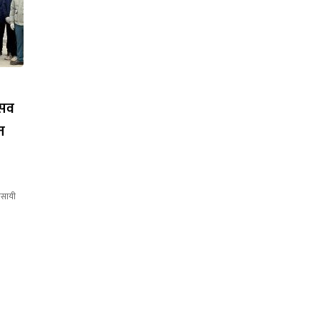
्सव
त