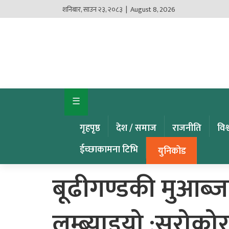
शनिबार
,
साउन
२३
,
२०८३
| August 8, 2026
गृहपृष्ठ
देश
/
समाज
☰
राजनीति
गृहपृष्ठ
देश / समाज
राजनीति
विश
विश्व
खबर
ईच्छाकामना टिभि
युनिकोड
अर्थ
बूढीगण्डकी मुआब्
कृषि
लम्ब्याइयो :सरोको
खेलकुद