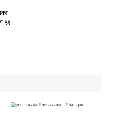
लाका
रा ५१