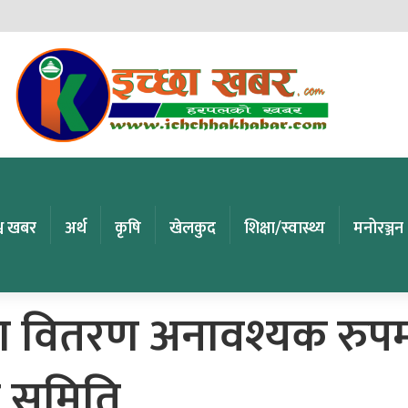
्व खबर
अर्थ
कृषि
खेलकुद
शिक्षा/स्वास्थ्य
मनोरञ्जन
जा वितरण अनावश्यक रुप
र समिति