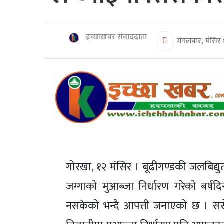
शिक्षा/
स्वास्थ्य
मनोरञ्जन
इच्छाखबर संवाददाता
मंगलबार, मंसिर
रोचक
खबर
संवाद
ईच्छाकामना
टिभि
युनिकोड
गोरखा, १२ मंसिर । बूढीगण्डकी जलबिद्युत
जग्गाको मुआब्जा निर्धारण गरेको बर्ष
नसकेको भन्दै आपत्ती जनाएको छ । सर