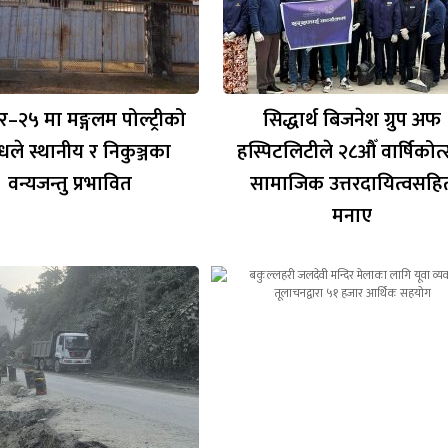
र–२५ मा मङ्गलम पोल्ट्रीको
सिद्धार्थ बिजनेश ग्रुप अफ
गन्धले स्थानीय र निकुञ्जका
हस्पिटलिटीले २८औँ वार्षिकोत
वन्यजन्तु प्रभावित
सामाजिक उत्तरदायित्वसहि
मनाए