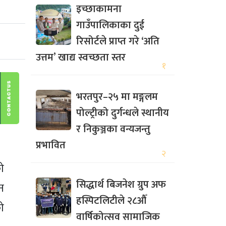
इच्छाकामना
गाउँपालिकाका दुई
रिसोर्टले प्राप्त गरे ‘अति
उत्तम’ खाद्य स्वच्छता स्तर
१
भरतपुर–२५ मा मङ्गलम
पोल्ट्रीको दुर्गन्धले स्थानीय
र निकुञ्जका वन्यजन्तु
प्रभावित
२
ो
सिद्धार्थ बिजनेश ग्रुप अफ
न
हस्पिटलिटीले २८औँ
ो
वार्षिकोत्सव सामाजिक