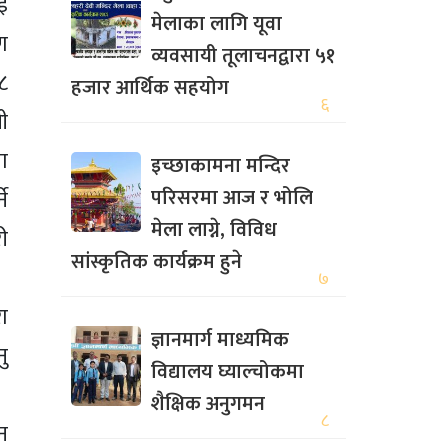
ई
मेलाका लागि यूवा
ण
व्यवसायी तूलाचनद्वारा ५१
८
हजार आर्थिक सहयोग
६
ी
ा
इच्छाकामना मन्दिर
परिसरमा आज र भोलि
े
मेला लाग्ने, विविध
ी
सांस्कृतिक कार्यक्रम हुने
७
ा
ज्ञानमार्ग माध्यमिक
ु
विद्यालय घ्याल्चोकमा
शैक्षिक अनुगमन
८
न