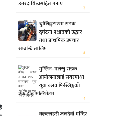
उत्तरदायित्वसहित मनाए
३
चुम्लिङ्गटारमा सडक
दुर्घटना पश्चातको उद्धार
तथा प्राथमिक उपचार
सम्बन्धि तालिम
४
मुग्लिन–मलेखु सडक
आयोजनालाई सगरमाथा
यूवा क्लव फिस्लिङ्गको
एक हप्ते अल्टिमेटम
५
ई
बकुल्लहरी जलदेवी मन्दिर