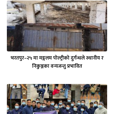
भरतपुर–२५ मा मङ्गलम पोल्ट्रीको दुर्गन्धले स्थानीय र
निकुञ्जका वन्यजन्तु प्रभावित