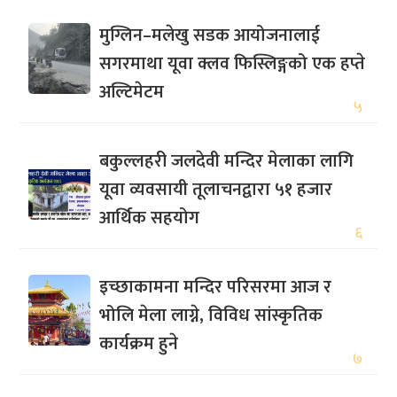
मुग्लिन–मलेखु सडक आयोजनालाई
सगरमाथा यूवा क्लव फिस्लिङ्गको एक हप्ते
अल्टिमेटम
५
बकुल्लहरी जलदेवी मन्दिर मेलाका लागि
यूवा व्यवसायी तूलाचनद्वारा ५१ हजार
आर्थिक सहयोग
६
इच्छाकामना मन्दिर परिसरमा आज र
भोलि मेला लाग्ने, विविध सांस्कृतिक
कार्यक्रम हुने
७