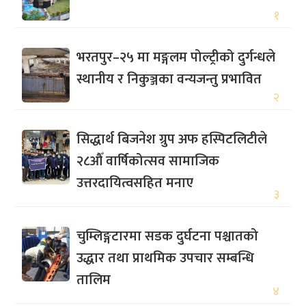
१
भरतपुर–२५ मा मङ्गलम पोल्ट्रीको दुर्गन्धले
स्थानीय र निकुञ्जका वन्यजन्तु प्रभावित
२
सिद्धार्थ बिजनेश ग्रुप अफ हस्पिटलिटीले
२८औँ वार्षिकोत्सव सामाजिक
उत्तरदायित्वसहित मनाए
३
चुम्लिङ्गटारमा सडक दुर्घटना पश्चातको
उद्धार तथा प्राथमिक उपचार सम्बन्धि
तालिम
४