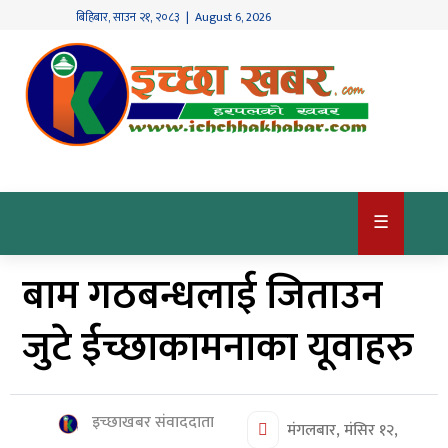
बिहिबार
,
साउन
२१
,
२०८३
| August 6, 2026
गृहपृष्ठ
देश
/
समाज
राजनीति
☰
विश्व
बाम गठबन्धलाई जिताउन
खबर
अर्थ
जुटे ईच्छाकामनाका यूवाहरु
कृषि
खेलकुद
इच्छाखबर संवाददाता
मंगलबार, मंसिर १२,