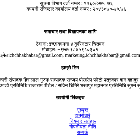
सुचना विभाग दर्ता नम्बर : १२६०/०७५–७६
कम्पनी रजिष्टार कार्यालय दर्ता नम्बर : २०४३०७०-७५/७६
समाचार तथा विज्ञापनका लागि
ठेगाना:
इच्छाकामना ४ कुरिनटार चितवन
मोबाइल:
+९७७ ९८४५९८०३०१
इमेल
ichchhakhabar@gmail.com, marketing.ichchhakhabar@gmail.com
हाम्रो टिम
यकारी संपादक
हिरालाल गुरुङ
सम्पादक
सन्जय पोखरेल
फोटो पत्रकार
दान बहादुर 
माडौ प्रतिनिधि
राजाराम पौडेल / सविन घिमिरे
भरतपुर महानगर प्रतिनिधि
सुमन सु
उपयोगी लिंकहरु
गृहपृष्ठ
हाम्रोबारे
नियम र सर्तहरू
गोपनीयता नीति
सम्पर्क