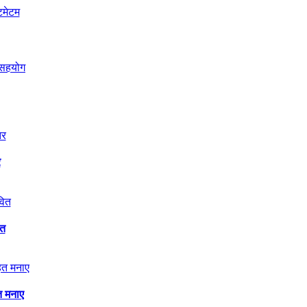
र
ित
त मनाए