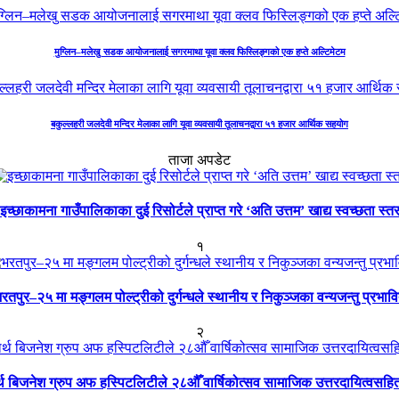
मुग्लिन–मलेखु सडक आयोजनालाई सगरमाथा यूवा क्लव फिस्लिङ्गको एक हप्ते अल्टिमेटम
बकुल्लहरी जलदेवी मन्दिर मेलाका लागि यूवा व्यवसायी तूलाचनद्वारा ५१ हजार आर्थिक सहयोग
ताजा अपडेट
इच्छाकामना गाउँपालिकाका दुई रिसोर्टले प्राप्त गरे ‘अति उत्तम’ खाद्य स्वच्छता स्त
१
रतपुर–२५ मा मङ्गलम पोल्ट्रीको दुर्गन्धले स्थानीय र निकुञ्जका वन्यजन्तु प्रभाव
२
ार्थ बिजनेश ग्रुप अफ हस्पिटलिटीले २८औँ वार्षिकोत्सव सामाजिक उत्तरदायित्वसहि