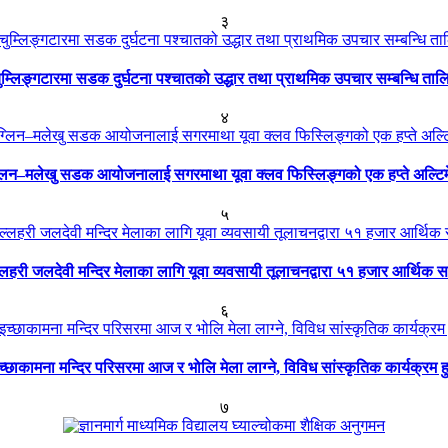
३
ुम्लिङ्गटारमा सडक दुर्घटना पश्चातको उद्धार तथा प्राथमिक उपचार सम्बन्धि ताल
४
्लिन–मलेखु सडक आयोजनालाई सगरमाथा यूवा क्लव फिस्लिङ्गको एक हप्ते अल्टि
५
्लहरी जलदेवी मन्दिर मेलाका लागि यूवा व्यवसायी तूलाचनद्वारा ५१ हजार आर्थिक 
६
च्छाकामना मन्दिर परिसरमा आज र भोलि मेला लाग्ने, विविध सांस्कृतिक कार्यक्रम हु
७