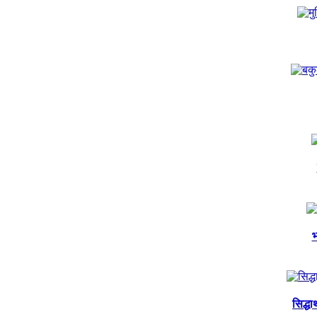
भ
सिद्ध