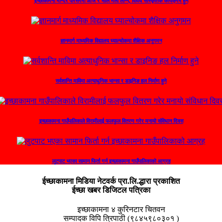
इच्छाकामना मन्दिर परिसरमा आज र भोलि मेला लाग्ने, विविध सांस्कृतिक कार्यक्रम हुने
ज्ञानमार्ग माध्यमिक विद्यालय घ्याल्चोकमा शैक्षिक अनुगमन
सर्वशान्ति माविमा अत्याधुनिक भान्सा र डाइनिङ हल निर्माण हुने
इच्छाकामना गाउँपालिकाले विरामीलाई फलफुल वितरण गरेर मनायो संविधान दिवस
लुटपाट भएका सामान फिर्ता गर्न इच्छाकामना गाउँपालिकाको आग्रह
ईच्छाकामना मिडिया नेटवर्क प्रा.लि.द्धारा प्रकाशित
ईच्छा खबर डिजिटल पत्रिका
इच्छाकामना ४ कुरिनटार चितवन
सम्पादक विपि त्रिपाठी (९८४५९८०३०१ )