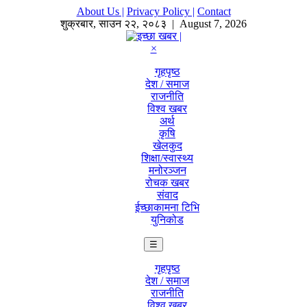
About Us |
Privacy Policy |
Contact
शुक्रबार
,
साउन
२२
,
२०८३
| August 7, 2026
×
गृहपृष्ठ
देश / समाज
राजनीति
विश्व खबर
अर्थ
कृषि
खेलकुद
शिक्षा/स्वास्थ्य
मनोरञ्जन
रोचक खबर
संवाद
ईच्छाकामना टिभि
युनिकोड
☰
गृहपृष्ठ
देश / समाज
राजनीति
विश्व खबर