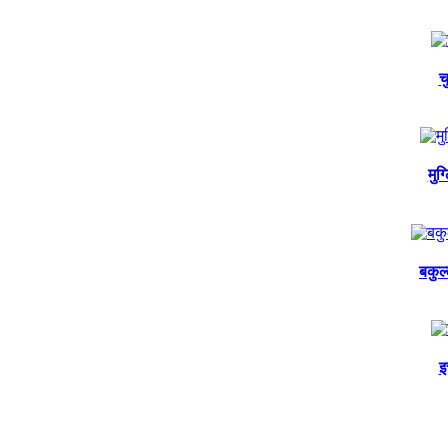
च
मुग
बकुल
इ