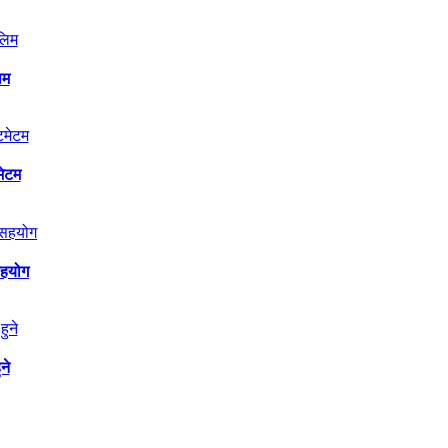
िम
मेटम
सहयोग
ने