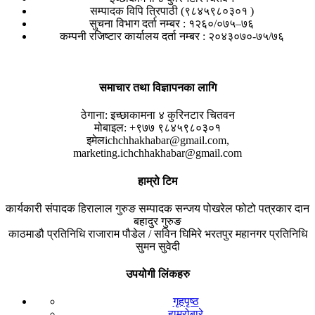
सम्पादक विपि त्रिपाठी (९८४५९८०३०१ )
सुचना विभाग दर्ता नम्बर : १२६०/०७५–७६
कम्पनी रजिष्टार कार्यालय दर्ता नम्बर : २०४३०७०-७५/७६
समाचार तथा विज्ञापनका लागि
ठेगाना:
इच्छाकामना ४ कुरिनटार चितवन
मोबाइल:
+९७७ ९८४५९८०३०१
इमेल
ichchhakhabar@gmail.com,
marketing.ichchhakhabar@gmail.com
हाम्रो टिम
कार्यकारी संपादक
हिरालाल गुरुङ
सम्पादक
सन्जय पोखरेल
फोटो पत्रकार
दान
बहादुर गुरुङ
काठमाडौ प्रतिनिधि
राजाराम पौडेल / सविन घिमिरे
भरतपुर महानगर प्रतिनिधि
सुमन सुवेदी
उपयोगी लिंकहरु
गृहपृष्ठ
हाम्रोबारे