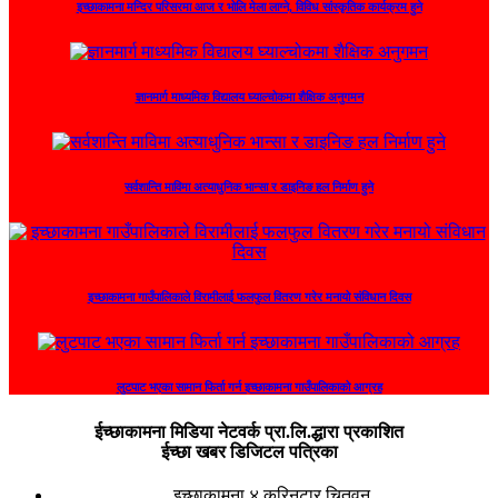
इच्छाकामना मन्दिर परिसरमा आज र भोलि मेला लाग्ने, विविध सांस्कृतिक कार्यक्रम हुने
ज्ञानमार्ग माध्यमिक विद्यालय घ्याल्चोकमा शैक्षिक अनुगमन
सर्वशान्ति माविमा अत्याधुनिक भान्सा र डाइनिङ हल निर्माण हुने
इच्छाकामना गाउँपालिकाले विरामीलाई फलफुल वितरण गरेर मनायो संविधान दिवस
लुटपाट भएका सामान फिर्ता गर्न इच्छाकामना गाउँपालिकाको आग्रह
ईच्छाकामना मिडिया नेटवर्क प्रा.लि.द्धारा प्रकाशित
ईच्छा खबर डिजिटल पत्रिका
इच्छाकामना ४ कुरिनटार चितवन