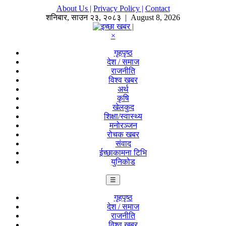
About Us |
Privacy Policy |
Contact
शनिबार
,
साउन
२३
,
२०८३
| August 8, 2026
×
गृहपृष्ठ
देश / समाज
राजनीति
विश्व खबर
अर्थ
कृषि
खेलकुद
शिक्षा/स्वास्थ्य
मनोरञ्जन
रोचक खबर
संवाद
ईच्छाकामना टिभि
युनिकोड
☰
गृहपृष्ठ
देश / समाज
राजनीति
विश्व खबर