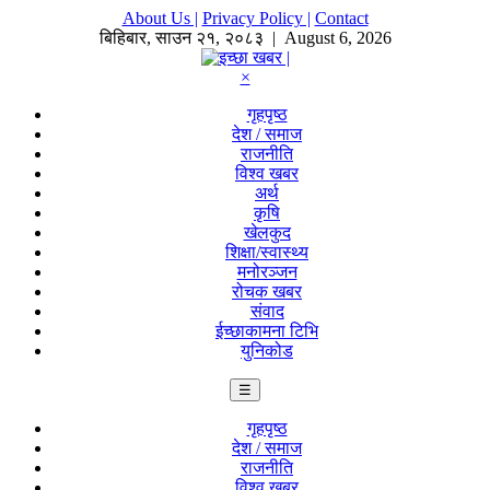
About Us |
Privacy Policy |
Contact
बिहिबार
,
साउन
२१
,
२०८३
| August 6, 2026
×
गृहपृष्ठ
देश / समाज
राजनीति
विश्व खबर
अर्थ
कृषि
खेलकुद
शिक्षा/स्वास्थ्य
मनोरञ्जन
रोचक खबर
संवाद
ईच्छाकामना टिभि
युनिकोड
☰
गृहपृष्ठ
देश / समाज
राजनीति
विश्व खबर