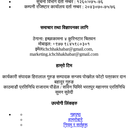
सुचना विभाग दर्ता नम्बर : १२६०/०७५–७६
कम्पनी रजिष्टार कार्यालय दर्ता नम्बर : २०४३०७०-७५/७६
समाचार तथा विज्ञापनका लागि
ठेगाना:
इच्छाकामना ४ कुरिनटार चितवन
मोबाइल:
+९७७ ९८४५९८०३०१
इमेल
ichchhakhabar@gmail.com,
marketing.ichchhakhabar@gmail.com
हाम्रो टिम
कार्यकारी संपादक
हिरालाल गुरुङ
सम्पादक
सन्जय पोखरेल
फोटो पत्रकार
दान
बहादुर गुरुङ
काठमाडौ प्रतिनिधि
राजाराम पौडेल / सविन घिमिरे
भरतपुर महानगर प्रतिनिधि
सुमन सुवेदी
उपयोगी लिंकहरु
गृहपृष्ठ
हाम्रोबारे
नियम र सर्तहरू