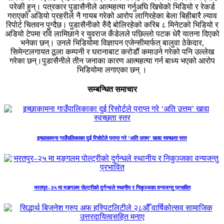
परेकी हुन्। पत्रकार पुडासैनीले आत्महत्या गर्नुअघि खिचेको भिडियो र रेकर्ड
गराएको अडियो प्रहरीले नै गायब गरेको आरोप लागिरहेका बेला बिहीबारै ल्याव
रिपोर्ट चितवन पुग्दैछ। पुडासैनीको रुँदै बोलिरहेको करिब ८ मिनेटको भिडियो र
अडियो टेपमा रवि लामिछाने र युवराज कँडेलले पछिल्लो पटक धेरै यातना दिएको
भनेका छन्। उनले भिडियोमा विज्ञापन एजेन्सीमार्फत् बालुवा ठेकेदार,
सिमेन्टलगायत ठूला कम्पनी र घरानाबाट करोडौं कमाउने गरेको पनि उल्लेख
गरेका छन्।पुडासैनीले तीन जनाका कारण आत्महत्या गर्न बाध्य भएको आरोप
भिडियोमा लगाएका छन् ।
सम्बन्धित समाचार
इच्छाकामना गाउँपालिकाका दुई रिसोर्टले प्राप्त गरे ‘अति उत्तम’ खाद्य स्वच्छता स्तर
भरतपुर–२५ मा मङ्गलम पोल्ट्रीको दुर्गन्धले स्थानीय र निकुञ्जका वन्यजन्तु प्रभावित