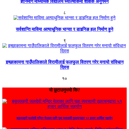
ज्ञानमार्ग माध्यमिक विद्यालय घ्याल्चोकमा शैक्षिक अनुगमन
८
सर्वशान्ति माविमा अत्याधुनिक भान्सा र डाइनिङ हल निर्माण हुने
९
इच्छाकामना गाउँपालिकाले विरामीलाई फलफुल वितरण गरेर मनायो संविधान
दिवस
१०
यो छुटाउनुभयो कि?
बकुल्लहरी जलदेवी मन्दिर मेलाका लागि यूवा व्यवसायी तूलाचनद्वारा ५१ हजार आर्थिक सहयोग