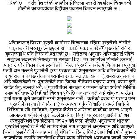
गरेको छ । नर्ससमेत रहेकी कार्कीलाई जिल्ला प्रहरी कार्यालय चितवनको
टोलीले काठमाडौंबाट बिहीबार पक्राउ चितवन ल्याइएको छ ।
अस्मितालाई जिल्ला प्रहरी कार्यालय चितवनको महिला प्रहरीको टोलीले
पक्राउ गरी भरतपुर ल्याइएको हो। कार्की पक्राउ परेसँगै प्रहरीले रवि र
युवराजमाथि पनि निगरानी बढाएको छ। स्रोतका अनुसार अस्मितालाई रविकै
समूहका सदस्यले नियन्त्रणमा राखेका थिए। तर प्रहरीको टोलीले उनलाई
पक्राउ गरेर चितवन ल्याइएको हो। जिल्ला प्रहरी कार्यालय चितवनका प्रमुख
एसपी दान मल्लले पुडासैनी हत्या प्रकरणको अनुसन्धान अघि बढिसकेकाले रवि
र युवराज पनि प्रहरीको निगरानीमा रहेको बताएका छन्। ुहाम्रो अनुसन्धान
अघि बढिसकेको छ, पुडासैनीले नाम लिएका तीनैजना पक्राउ पर्छन्, यसमा कुनै
सन्देह छैनु, मल्लले भने, ुपुडासैनीको मोबाइल र त्यसमा रहेका अडियो भिडियो
ल्याव परीक्षणपछि बिहीबारै चितवन पुगेपछि अनुसन्धानले अझै तीव्रता पाउँछ।
हामी यसमा कुनै कमजोरी नगरी अनुसन्धान गर्छौँ। कसैको दबाब या प्रभाव परेर
प्रहरीले कारवाही रोक्दैन।ु आत्महत्या गर्नुअघि शालिकरामले खिचेको
भिडियोमा रवि लामिछाने, युवराज कँडेल र अस्मिता कार्कीका कारण आफूले
आत्महत्या गर्नुपरेको कुरा उल्लेख गरेका थिए। पत्रकार पुडासैनीको शव
भरतपुरस्थित एक होटलमा गत २० गते फेला परेपछि अनुसन्धान थालेको
प्रहरीले सुरुदेखि नै रवि लामिछानेको नाम आएकाले अनुसन्धान अघि बढाएको
थियो। पुडासैनीले आत्महत्या गर्नुअघिको करिब ८ मिनेट लामो भिडियो नै बुधबार
सार्वनजिक भएपछि प्रहरीमाथि तीव्र दबाब परिरहेको अवस्थामा कार्की पक्राउ