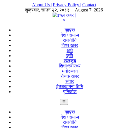
About Us |
Privacy Policy |
Contact
शुक्रबार
,
साउन
२२
,
२०८३
| August 7, 2026
×
गृहपृष्ठ
देश / समाज
राजनीति
विश्व खबर
अर्थ
कृषि
खेलकुद
शिक्षा/स्वास्थ्य
मनोरञ्जन
रोचक खबर
संवाद
ईच्छाकामना टिभि
युनिकोड
☰
गृहपृष्ठ
देश / समाज
राजनीति
विश्व खबर