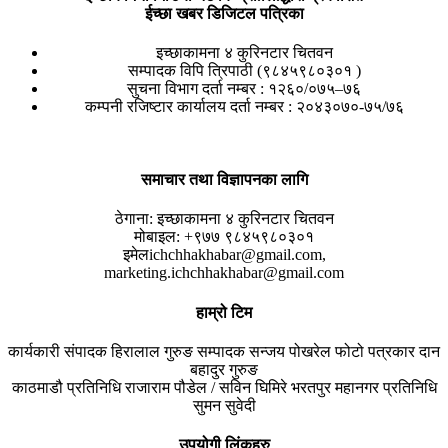
ईच्छा खबर डिजिटल पत्रिका
इच्छाकामना ४ कुरिनटार चितवन
सम्पादक विपि त्रिपाठी (९८४५९८०३०१ )
सुचना विभाग दर्ता नम्बर : १२६०/०७५–७६
कम्पनी रजिष्टार कार्यालय दर्ता नम्बर : २०४३०७०-७५/७६
समाचार तथा विज्ञापनका लागि
ठेगाना:
इच्छाकामना ४ कुरिनटार चितवन
मोबाइल:
+९७७ ९८४५९८०३०१
इमेल
ichchhakhabar@gmail.com,
marketing.ichchhakhabar@gmail.com
हाम्रो टिम
कार्यकारी संपादक
हिरालाल गुरुङ
सम्पादक
सन्जय पोखरेल
फोटो पत्रकार
दान
बहादुर गुरुङ
काठमाडौ प्रतिनिधि
राजाराम पौडेल / सविन घिमिरे
भरतपुर महानगर प्रतिनिधि
सुमन सुवेदी
उपयोगी लिंकहरु