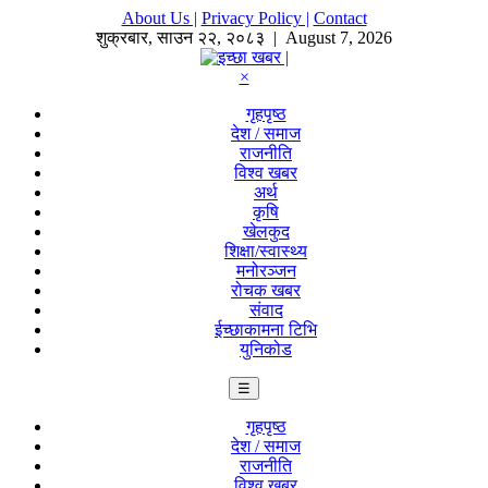
About Us |
Privacy Policy |
Contact
शुक्रबार
,
साउन
२२
,
२०८३
| August 7, 2026
×
गृहपृष्ठ
देश / समाज
राजनीति
विश्व खबर
अर्थ
कृषि
खेलकुद
शिक्षा/स्वास्थ्य
मनोरञ्जन
रोचक खबर
संवाद
ईच्छाकामना टिभि
युनिकोड
☰
गृहपृष्ठ
देश / समाज
राजनीति
विश्व खबर