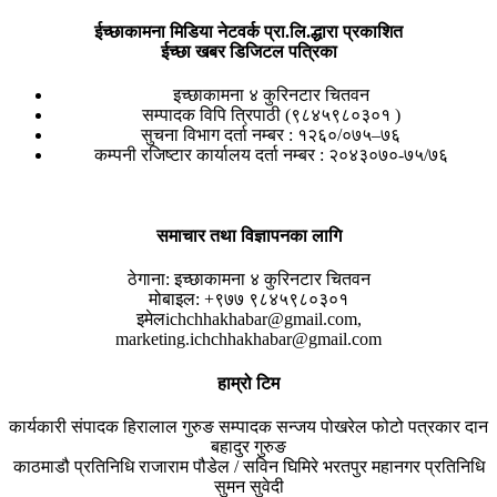
ईच्छाकामना मिडिया नेटवर्क प्रा.लि.द्धारा प्रकाशित
ईच्छा खबर डिजिटल पत्रिका
इच्छाकामना ४ कुरिनटार चितवन
सम्पादक विपि त्रिपाठी (९८४५९८०३०१ )
सुचना विभाग दर्ता नम्बर : १२६०/०७५–७६
कम्पनी रजिष्टार कार्यालय दर्ता नम्बर : २०४३०७०-७५/७६
समाचार तथा विज्ञापनका लागि
ठेगाना:
इच्छाकामना ४ कुरिनटार चितवन
मोबाइल:
+९७७ ९८४५९८०३०१
इमेल
ichchhakhabar@gmail.com,
marketing.ichchhakhabar@gmail.com
हाम्रो टिम
कार्यकारी संपादक
हिरालाल गुरुङ
सम्पादक
सन्जय पोखरेल
फोटो पत्रकार
दान
बहादुर गुरुङ
काठमाडौ प्रतिनिधि
राजाराम पौडेल / सविन घिमिरे
भरतपुर महानगर प्रतिनिधि
सुमन सुवेदी