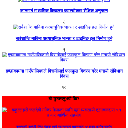
ज्ञानमार्ग माध्यमिक विद्यालय घ्याल्चोकमा शैक्षिक अनुगमन
८
सर्वशान्ति माविमा अत्याधुनिक भान्सा र डाइनिङ हल निर्माण हुने
९
इच्छाकामना गाउँपालिकाले विरामीलाई फलफुल वितरण गरेर मनायो संविधान
दिवस
१०
यो छुटाउनुभयो कि?
बकुल्लहरी जलदेवी मन्दिर मेलाका लागि यूवा व्यवसायी तूलाचनद्वारा ५१ हजार आर्थिक सहयोग