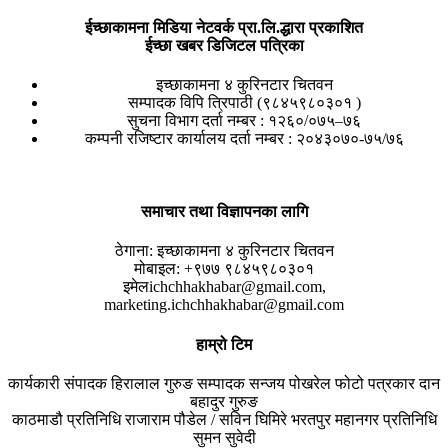
ईच्छाकामना मिडिया नेटवर्क प्रा.लि.द्धारा प्रकाशित
ईच्छा खबर डिजिटल पत्रिका
इच्छाकामना ४ कुरिनटार चितवन
सम्पादक विपि त्रिपाठी (९८४५९८०३०१ )
सुचना विभाग दर्ता नम्बर : १२६०/०७५–७६
कम्पनी रजिष्टार कार्यालय दर्ता नम्बर : २०४३०७०-७५/७६
समाचार तथा विज्ञापनका लागि
ठेगाना:
इच्छाकामना ४ कुरिनटार चितवन
मोबाइल:
+९७७ ९८४५९८०३०१
इमेल
ichchhakhabar@gmail.com,
marketing.ichchhakhabar@gmail.com
हाम्रो टिम
कार्यकारी संपादक
हिरालाल गुरुङ
सम्पादक
सन्जय पोखरेल
फोटो पत्रकार
दान
बहादुर गुरुङ
काठमाडौ प्रतिनिधि
राजाराम पौडेल / सविन घिमिरे
भरतपुर महानगर प्रतिनिधि
सुमन सुवेदी