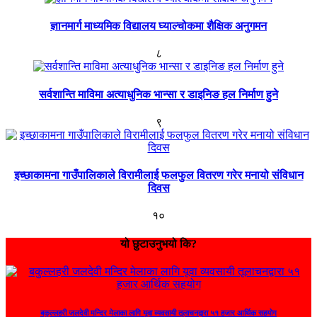
ज्ञानमार्ग माध्यमिक विद्यालय घ्याल्चोकमा शैक्षिक अनुगमन
८
सर्वशान्ति माविमा अत्याधुनिक भान्सा र डाइनिङ हल निर्माण हुने
९
इच्छाकामना गाउँपालिकाले विरामीलाई फलफुल वितरण गरेर मनायो संविधान
दिवस
१०
यो छुटाउनुभयो कि?
बकुल्लहरी जलदेवी मन्दिर मेलाका लागि यूवा व्यवसायी तूलाचनद्वारा ५१ हजार आर्थिक सहयोग