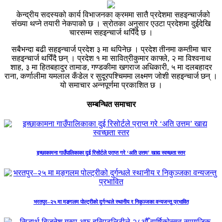
केन्द्रीय सदस्यको कार्य विभाजनका क्रममा सातै प्रदेशमा सहइन्चार्जको
संख्या थप्ने तयारी नेकपाको छ । स्रोतका अनुसार एउटा प्रदेशमा दुईदेखि
चारसम्म सहइन्चार्ज थपिँदै छ ।
सबैभन्दा बढी सहइन्चार्ज प्रदेश ३ मा थपिनेछ । प्रदेश तीनमा कम्तीमा चार
सहइन्चार्ज थपिँदै छन् । प्रदेश १ मा सावित्रीकुमार काफ्ले, २ मा विश्वनाथ
शाह, ३ मा हितबहादुर तामाङ, गण्डकीमा खगराज अधिकारी, ५ मा दलबहादर
राना, कर्णालीमा यमलाल कँडेल र सुदूरपश्चिममा लक्ष्मण जोशी सहइन्चार्ज छन् ।
यो समाचार अन्नपूर्णमा प्रकाशित छ ।
सम्बन्धित समाचार
इच्छाकामना गाउँपालिकाका दुई रिसोर्टले प्राप्त गरे ‘अति उत्तम’ खाद्य स्वच्छता स्तर
भरतपुर–२५ मा मङ्गलम पोल्ट्रीको दुर्गन्धले स्थानीय र निकुञ्जका वन्यजन्तु प्रभावित