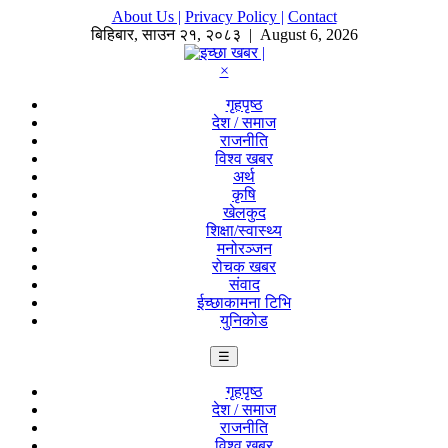
About Us |
Privacy Policy |
Contact
बिहिबार
,
साउन
२१
,
२०८३
| August 6, 2026
×
गृहपृष्ठ
देश / समाज
राजनीति
विश्व खबर
अर्थ
कृषि
खेलकुद
शिक्षा/स्वास्थ्य
मनोरञ्जन
रोचक खबर
संवाद
ईच्छाकामना टिभि
युनिकोड
☰
गृहपृष्ठ
देश / समाज
राजनीति
विश्व खबर