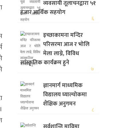
व्यवसायी तूलाचनद्वारा ५१
ा
हजार आर्थिक सहयोग
६
इच्छाकामना मन्दिर
म
परिसरमा आज र भोलि
स
मेला लाग्ने, विविध
ो
सांस्कृतिक कार्यक्रम हुने
ो
७
ज्ञानमार्ग माध्यमिक
विद्यालय घ्याल्चोकमा
दा
शैक्षिक अनुगमन
।
८
ोग
सर्वशान्ति माविमा