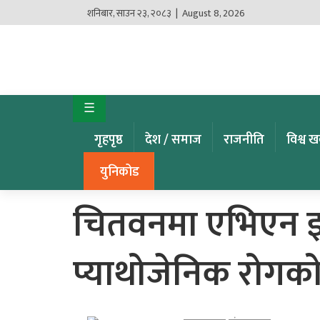
शनिबार
,
साउन
२३
,
२०८३
| August 8, 2026
गृहपृष्ठ
देश
☰
/
समाज
गृहपृष्ठ
देश / समाज
राजनीति
विश्व 
राजनीति
युनिकोड
विश्व
चितवनमा एभिएन इन
खबर
प्याथोजेनिक रोगक
अर्थ
कृषि