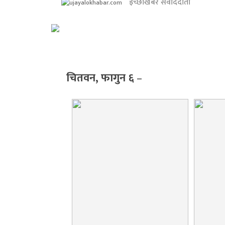
इच्छाखबर संवाददाता
खेलकुद
शिक्षा/
स्वास्थ्य
मनोरञ्जन
चितवन, फागुन ६
–
रोचक
खबर
संवाद
ईच्छाकामना
टिभि
युनिकोड