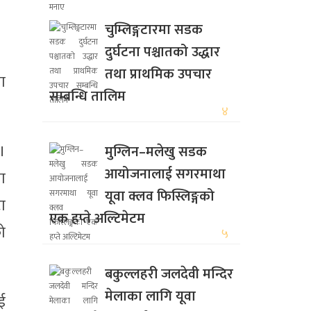
चुम्लिङ्गटारमा सडक
दुर्घटना पश्चातको उद्धार
तथा प्राथमिक उपचार
ा
सम्बन्धि तालिम
४
 ।
मुग्लिन–मलेखु सडक
आयोजनालाई सगरमाथा
ा
यूवा क्लव फिस्लिङ्गको
ा
एक हप्ते अल्टिमेटम
ो
५
बकुल्लहरी जलदेवी मन्दिर
मेलाका लागि यूवा
ई