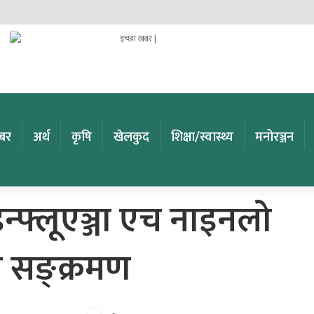
खबर
अर्थ
कृषि
खेलकुद
शिक्षा/स्वास्थ्य
मनोरञ्जन
्फ्लूएञ्जा एच नाइनलो
ो सङ्क्रमण