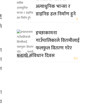
अत्याधुनिक भान्सा र
डाइनिङ हल निर्माण हुने
ै
९
े
इच्छाकामना
गाउँपालिकाले विरामीलाई
फलफुल वितरण गरेर
ाग
मनायो संविधान दिवस
१०
का
श
ा
च