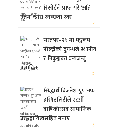
रिसोर्टले प्राप्त गरे ‘अति
उत्तम’ खाद्य स्वच्छता स्तर
१
भरतपुर–२५ मा मङ्गलम
पोल्ट्रीको दुर्गन्धले स्थानीय
र निकुञ्जका वन्यजन्तु
प्रभावित
२
सिद्धार्थ बिजनेश ग्रुप अफ
हस्पिटलिटीले २८औँ
वार्षिकोत्सव सामाजिक
उत्तरदायित्वसहित मनाए
३