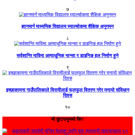
७
ज्ञानमार्ग माध्यमिक विद्यालय घ्याल्चोकमा शैक्षिक अनुगमन
८
सर्वशान्ति माविमा अत्याधुनिक भान्सा र डाइनिङ हल निर्माण हुने
९
इच्छाकामना गाउँपालिकाले विरामीलाई फलफुल वितरण गरेर मनायो संविधान
दिवस
१०
यो छुटाउनुभयो कि?