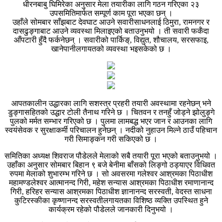
धीरनबाबु घिमिरेका अनुसार मेला तयारीका लागि गठन गरिएका २३
उपसमितिमार्फत सम्पूर्ण काम पूरा भएका छन् ।
उहाँले सोमबार साँझबाट देवघाट आउने सवारीसाधनलाई ठिमुरा, रामनगर र
दासढुङ्गाबाट आउने व्यवस्था मिलाइएको बताउनुभयो । ती सवारी फर्कँदा
आँपटारी हुँदै फर्कनेछन् । सवारीको पार्किङ्, विद्युत, शौचालय, सरसफाइ,
खानेपानीलगायतको व्यवस्था भइसकेको छ ।
आपतकालीन उद्धारका लागि सशस्त्र प्रहरी तयारी अवस्थामा रहनेछन् भने
डुङ्गासहितको उद्धार टोली तैनाथ गरिने छ । चितवन र तनहुँ जोड्ने झोलुङ्गे
पुलको मर्मत सम्भार गरिएको छ । पुलमा लामबद्ध भएर जान र आउनका लागि
स्वयंसेवक र सुरक्षाकर्मी परिचालन हुनेछन् । नदीको नुहाउन मिल्ने ठाउँ पहिचान
गरी सिमाङ्कन गरी सकिएको छ ।
समितिका अध्यक्ष शिवराज पौडेलले मेलाको सबै तयारी पूरा भएको बताउनुभयो ।
उहाँका अनुसार सोमबार बिहान ९ बजे बेनीमा बाँसको लिङ्गो ठड्याएर विधिवत
रुपमा मेलाको शुभारम्भ गरिने छ । सो अवसरमा गलेश्वर आश्रमका पिठाधीश
महामण्डलेश्वर आत्मानन्द गिरी, महेश सन्यास आश्रमका पिठाधीश रमाणानान्द
गिरी, हरिहर सन्यास आश्रमका पिठाधीश ज्ञानानन्द सरस्वती, वेदस्त साधना
कुटिरस्कीका कृष्णानन्द सरस्वतीलगायतका विशिष्ठ व्यक्ति उपस्थित हुने
कार्यक्रम रहेको पौडेलले जानकारी दिनुभयो ।