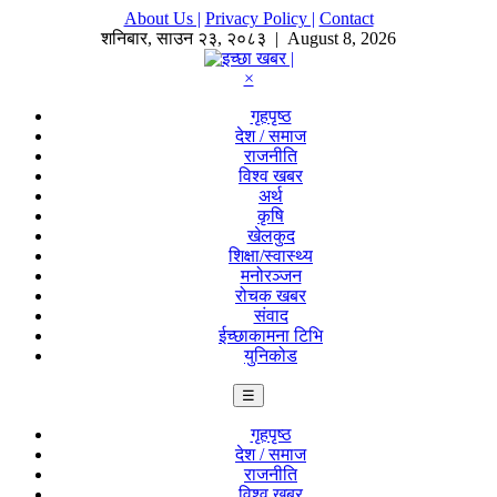
About Us |
Privacy Policy |
Contact
शनिबार
,
साउन
२३
,
२०८३
| August 8, 2026
×
गृहपृष्ठ
देश / समाज
राजनीति
विश्व खबर
अर्थ
कृषि
खेलकुद
शिक्षा/स्वास्थ्य
मनोरञ्जन
रोचक खबर
संवाद
ईच्छाकामना टिभि
युनिकोड
☰
गृहपृष्ठ
देश / समाज
राजनीति
विश्व खबर