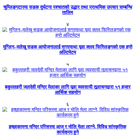
चुम्लिङ्गटारमा सडक दुर्घटना पश्चातको उद्धार तथा प्राथमिक उपचार सम्बन्धि
तालिम
४
मुग्लिन–मलेखु सडक आयोजनालाई सगरमाथा यूवा क्लव फिस्लिङ्गको एक हप्ते
अल्टिमेटम
५
बकुल्लहरी जलदेवी मन्दिर मेलाका लागि यूवा व्यवसायी तूलाचनद्वारा ५१ हजार
आर्थिक सहयोग
६
इच्छाकामना मन्दिर परिसरमा आज र भोलि मेला लाग्ने, विविध सांस्कृतिक
कार्यक्रम हुने