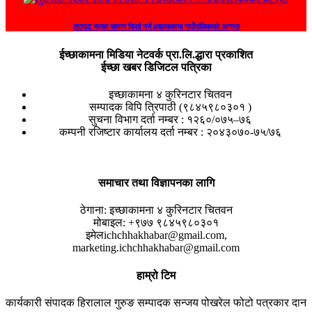
लुटपाट भएका सामान फिर्ता गर्न इच्छाकामना गाउँपालिकाको आग्रह
ईच्छाकामना मिडिया नेटवर्क प्रा.लि.द्धारा प्रकाशित
ईच्छा खबर डिजिटल पत्रिका
इच्छाकामना ४ कुरिनटार चितवन
सम्पादक विपि त्रिपाठी (९८४५९८०३०१ )
सुचना विभाग दर्ता नम्बर : १२६०/०७५–७६
कम्पनी रजिष्टार कार्यालय दर्ता नम्बर : २०४३०७०-७५/७६
समाचार तथा विज्ञापनका लागि
ठेगाना:
इच्छाकामना ४ कुरिनटार चितवन
मोबाइल:
+९७७ ९८४५९८०३०१
इमेल
ichchhakhabar@gmail.com,
marketing.ichchhakhabar@gmail.com
हाम्रो टिम
कार्यकारी संपादक
हिरालाल गुरुङ
सम्पादक
सन्जय पोखरेल
फोटो पत्रकार
दान