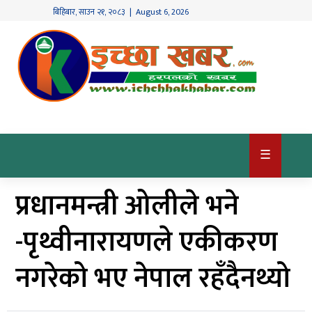
बिहिबार
,
साउन
२१
,
२०८३
| August 6, 2026
गृहपृष्ठ
देश
/
समाज
राजनीति
☰
विश्व
प्रधानमन्त्री ओलीले भने
खबर
अर्थ
-पृथ्वीनारायणले एकीकरण
कृषि
नगरेको भए नेपाल रहँदैनथ्यो
खेलकुद