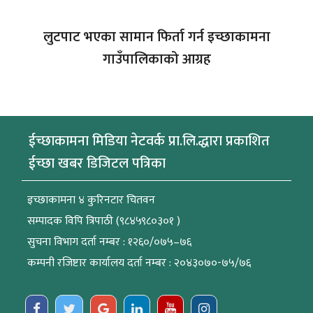
लुटपाट भएका सामान फिर्ता गर्न इच्छाकामना
गाउँपालिकाको आग्रह
ईच्छाकामना मिडिया नेटवर्क प्रा.लि.द्धारा प्रकाशित
ईच्छा खबर डिजिटल पत्रिका
इच्छाकामना ४ कुरिनटार चितवन
सम्पादक विपि त्रिपाठी (९८४५९८०३०१ )
सुचना विभाग दर्ता नम्बर : १२६०/०७५–७६
कम्पनी रजिष्टार कार्यालय दर्ता नम्बर : २०४३०७०-७५/७६