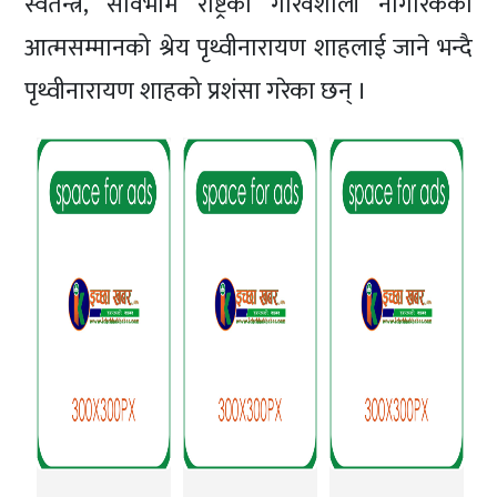
स्वतन्त्र, सार्वभौम राष्ट्रको गौरवशाली नागरिकको
आत्मसम्मानको श्रेय पृथ्वीनारायण शाहलाई जाने भन्दै
पृथ्वीनारायण शाहको प्रशंसा गरेका छन् ।