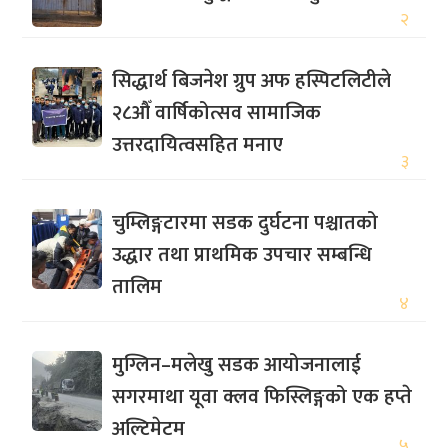
२
सिद्धार्थ बिजनेश ग्रुप अफ हस्पिटलिटीले
२८औँ वार्षिकोत्सव सामाजिक
उत्तरदायित्वसहित मनाए
३
चुम्लिङ्गटारमा सडक दुर्घटना पश्चातको
उद्धार तथा प्राथमिक उपचार सम्बन्धि
तालिम
४
मुग्लिन–मलेखु सडक आयोजनालाई
सगरमाथा यूवा क्लव फिस्लिङ्गको एक हप्ते
अल्टिमेटम
५