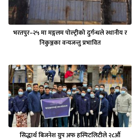
भरतपुर–२५ मा मङ्गलम पोल्ट्रीको दुर्गन्धले स्थानीय र
निकुञ्जका वन्यजन्तु प्रभावित
सिद्धार्थ बिजनेश ग्रुप अफ हस्पिटलिटीले २८औँ