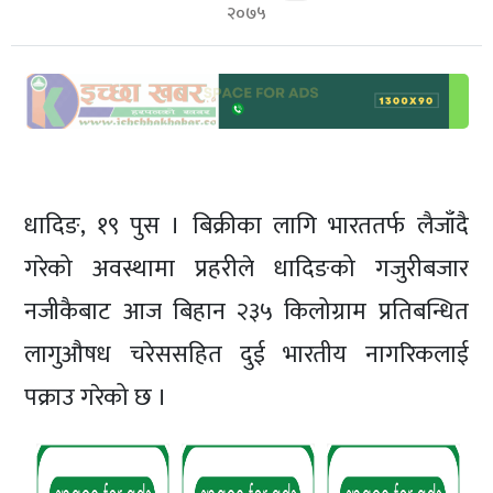
शिक्षा/
२०७५
स्वास्थ्य
मनोरञ्जन
रोचक
खबर
संवाद
धादिङ, १९ पुस । बिक्रीका लागि भारततर्फ लैजाँदै
ईच्छाकामना
गरेको अवस्थामा प्रहरीले धादिङको गजुरीबजार
टिभि
नजीकैबाट आज बिहान २३५ किलोग्राम प्रतिबन्धित
युनिकोड
लागुऔषध चरेससहित दुई भारतीय नागरिकलाई
पक्राउ गरेको छ ।