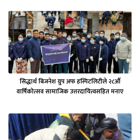
सिद्धार्थ बिजनेश ग्रुप अफ हस्पिटलिटीले २८औँ
वार्षिकोत्सव सामाजिक उत्तरदायित्वसहित मनाए