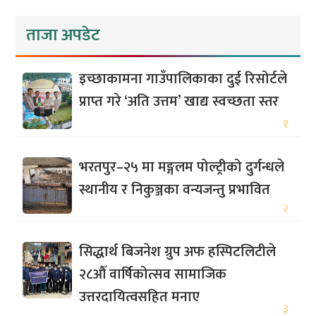
ताजा अपडेट
इच्छाकामना गाउँपालिकाका दुई रिसोर्टले
प्राप्त गरे ‘अति उत्तम’ खाद्य स्वच्छता स्तर
१
भरतपुर–२५ मा मङ्गलम पोल्ट्रीको दुर्गन्धले
स्थानीय र निकुञ्जका वन्यजन्तु प्रभावित
२
सिद्धार्थ बिजनेश ग्रुप अफ हस्पिटलिटीले
२८औँ वार्षिकोत्सव सामाजिक
उत्तरदायित्वसहित मनाए
३