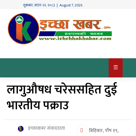
शुक्रबार
,
साउन
२२
,
२०८३
| August 7, 2026
गृहपृष्ठ
देश
/
समाज
राजनीति
☰
विश्व
लागुऔषध चरेससहित दुई
खबर
अर्थ
भारतीय पक्राउ
कृषि
खेलकुद
इच्छाखबर संवाददाता
बिहिबार, पौष १९,