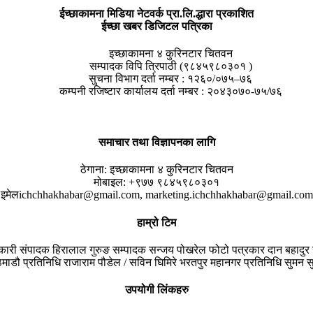
ईच्छाकामना मिडिया नेटवर्क प्रा.लि.द्धारा प्रकाशित
ईच्छा खबर डिजिटल पत्रिका
इच्छाकामना ४ कुरिनटार चितवन
सम्पादक विपि त्रिपाठी (९८४५९८०३०१ )
सुचना विभाग दर्ता नम्बर : १२६०/०७५–७६
कम्पनी रजिष्टार कार्यालय दर्ता नम्बर : २०४३०७०-७५/७६
समाचार तथा विज्ञापनका लागि
ठेगाना:
इच्छाकामना ४ कुरिनटार चितवन
मोबाइल:
+९७७ ९८४५९८०३०१
इमेल
ichchhakhabar@gmail.com, marketing.ichchhakhabar@gmail.com
हाम्रो टिम
यकारी संपादक
हिरालाल गुरुङ
सम्पादक
सन्जय पोखरेल
फोटो पत्रकार
दान बहादुर 
माडौ प्रतिनिधि
राजाराम पौडेल / सविन घिमिरे
भरतपुर महानगर प्रतिनिधि
सुमन सु
उपयोगी लिंकहरु