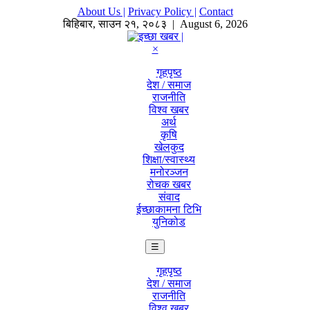
About Us |
Privacy Policy |
Contact
बिहिबार
,
साउन
२१
,
२०८३
| August 6, 2026
×
गृहपृष्ठ
देश / समाज
राजनीति
विश्व खबर
अर्थ
कृषि
खेलकुद
शिक्षा/स्वास्थ्य
मनोरञ्जन
रोचक खबर
संवाद
ईच्छाकामना टिभि
युनिकोड
☰
गृहपृष्ठ
देश / समाज
राजनीति
विश्व खबर