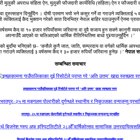
गरी मुलुकी अपराध संहिता ऐन, मुलुकी फौजदारी कार्यविधि (संहिता) ऐन र फौजदार
 दुरुत्साहन दिनुहुँदैन । दोषी प्रमाण भयो भने कसुर गर्ने वा गराउने व्यक्तिलाई ५
तो व्यक्तिलाई कैद भुक्तान गरेको सात दिनभित्र नेपाल बाहिर पठाउनुपर्ने ऐनमा प्र
 १ वर्षसम्म कैद वा १० हजार रुपियाँसम्म जरिवाना वा दुवै सजाय हुन सक्ने कानुनी 
अपनाउँदै आएको वा चलिआएको धार्मिक रीतिस्थितिमा बाधा पु¥याउनुहुँदैन ।’
को बुदाँमा भनिएको छ– ‘कसैले कुनै जात, जाति, सम्प्रदाय वा वर्गको धार्मिक आस्था 
े वा गराउने व्यक्तिलाई ३ वर्षसम्म कैद र ३० हजार रुपियाँ जरिवाना हुनेछ ।’
नेपाल स
सम्बन्धित समाचार
इच्छाकामना गाउँपालिकाका दुई रिसोर्टले प्राप्त गरे ‘अति उत्तम’ खाद्य स्वच्छता स्तर
भरतपुर–२५ मा मङ्गलम पोल्ट्रीको दुर्गन्धले स्थानीय र निकुञ्जका वन्यजन्तु प्रभावित
सिद्धार्थ बिजनेश ग्रुप अफ हस्पिटलिटीले २८औँ वार्षिकोत्सव सामाजिक उत्तरदायित्वसहित मनाए