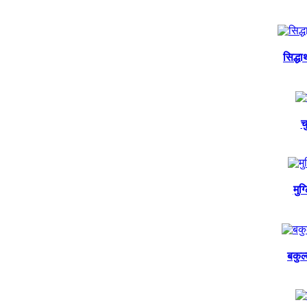
सिद्ध
च
मुग
बकुल