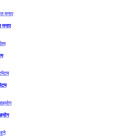
त मनाए
िम
मेटम
सहयोग