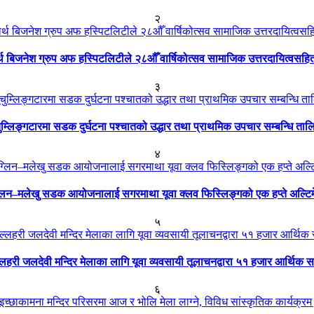
२
ार्थ बिजनेश ग्रुप अफ हस्पिटलिटीले २८औँ वार्षिकोत्सव सामाजिक उत्तरदायित्वसहि
३
ुम्लिङ्गटारमा सडक दुर्घटना पश्चातको उद्धार तथा प्राथमिक उपचार सम्बन्धि ताल
४
्लिन–मलेखु सडक आयोजनालाई सगरमाथा यूवा क्लव फिस्लिङ्गको एक हप्ते अल्टि
५
्लहरी जलदेवी मन्दिर मेलाका लागि यूवा व्यवसायी तूलाचनद्वारा ५१ हजार आर्थिक 
६