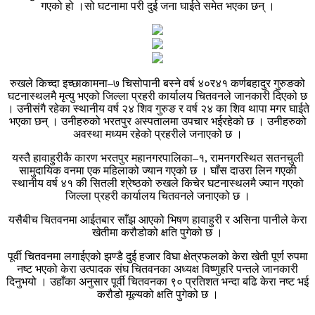
गएको हो ।सो घटनामा परी दुई जना घाईते समेत भएका छन् ।
रुखले किच्दा इच्छाकामना–७ चिसोपानी बस्ने वर्ष ४०र४१ कर्णबहादुर गुरुङको
घटनास्थलमै मृत्यु भएको जिल्ला प्रहरी कार्यालय चितवनले जानकारी दिएको छ
। उनीसंगै रहेका स्थानीय वर्ष २४ शिव गुरुङ र वर्ष २४ का शिव थापा मगर घाईते
भएका छन् । उनीहरुको भरतपुर अस्पतालमा उपचार भईरहेको छ । उनीहरुको
अवस्था मध्यम रहेको प्रहरीले जनाएको छ ।
यस्तै हावाहुरीकै कारण भरतपुर महानगरपालिका–१, रामनगरस्थित सतनचुली
सामुदायिक वनमा एक महिलाको ज्यान गएको छ । घाँस दाउरा लिन गएकी
स्थानीय वर्ष ४१ की सितली श्रेष्ठको रुखले किचेर घटनास्थलमै ज्यान गएको
जिल्ला प्रहरी कार्यालय चितवनले जनाएको छ ।
यसैबीच चितवनमा आईतबार साँझ आएको भिषण हावाहुरी र असिना पानीले केरा
खेतीमा करौडोको क्षति पुगेको छ ।
पूर्वी चितवनमा लगाईएको झण्डै दुई हजार विघा क्षेत्रफलको केरा खेती पूर्ण रुपमा
नष्ट भएको केरा उत्पादक संघ चितवनका अध्यक्ष विष्णुहरि पन्तले जानकारी
दिनुभयो । उहाँका अनुसार पूर्वी चितवनका ९० प्रतिशत भन्दा बढि केरा नष्ट भई
करौडो मूल्यको क्षति पुगेको छ ।