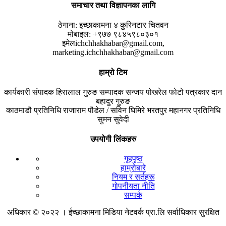
समाचार तथा विज्ञापनका लागि
ठेगाना:
इच्छाकामना ४ कुरिनटार चितवन
मोबाइल:
+९७७ ९८४५९८०३०१
इमेल
ichchhakhabar@gmail.com,
marketing.ichchhakhabar@gmail.com
हाम्रो टिम
कार्यकारी संपादक
हिरालाल गुरुङ
सम्पादक
सन्जय पोखरेल
फोटो पत्रकार
दान
बहादुर गुरुङ
काठमाडौ प्रतिनिधि
राजाराम पौडेल / सविन घिमिरे
भरतपुर महानगर प्रतिनिधि
सुमन सुवेदी
उपयोगी लिंकहरु
गृहपृष्ठ
हाम्रोबारे
नियम र सर्तहरू
गोपनीयता नीति
सम्पर्क
अधिकार © २०२२ । ईच्छाकामना मिडिया नेटवर्क प्रा.लि सर्वाधिकार सुरक्षित