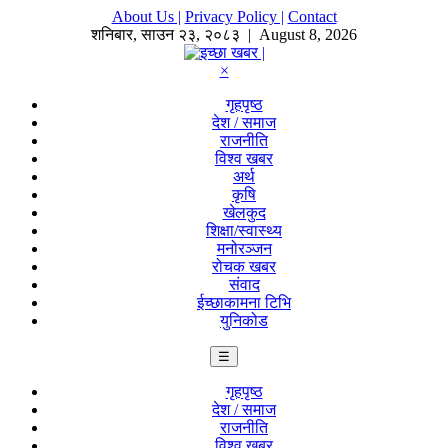
About Us |
Privacy Policy |
Contact
शनिबार
,
साउन
२३
,
२०८३
| August 8, 2026
×
गृहपृष्ठ
देश / समाज
राजनीति
विश्व खबर
अर्थ
कृषि
खेलकुद
शिक्षा/स्वास्थ्य
मनोरञ्जन
रोचक खबर
संवाद
ईच्छाकामना टिभि
युनिकोड
☰
गृहपृष्ठ
देश / समाज
राजनीति
विश्व खबर