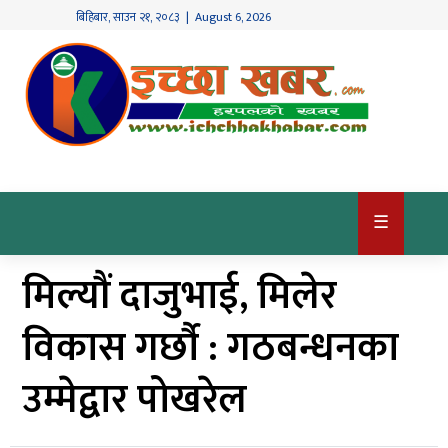
बिहिबार
,
साउन
२१
,
२०८३
| August 6, 2026
गृहपृष्ठ
देश
/
समाज
राजनीति
☰
विश्व
मिल्यौं दाजुभाई, मिलेर
खबर
अर्थ
विकास गर्छौ : गठबन्धनका
कृषि
उम्मेद्वार पोखरेल
खेलकुद