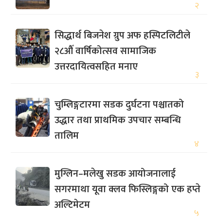
२
सिद्धार्थ बिजनेश ग्रुप अफ हस्पिटलिटीले
२८औँ वार्षिकोत्सव सामाजिक
उत्तरदायित्वसहित मनाए
३
चुम्लिङ्गटारमा सडक दुर्घटना पश्चातको
उद्धार तथा प्राथमिक उपचार सम्बन्धि
तालिम
४
मुग्लिन–मलेखु सडक आयोजनालाई
सगरमाथा यूवा क्लव फिस्लिङ्गको एक हप्ते
अल्टिमेटम
५