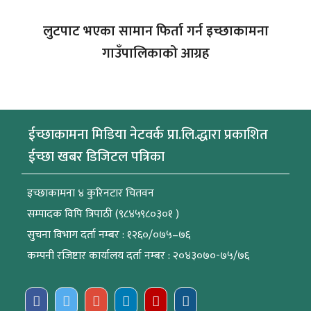
लुटपाट भएका सामान फिर्ता गर्न इच्छाकामना
गाउँपालिकाको आग्रह
ईच्छाकामना मिडिया नेटवर्क प्रा.लि.द्धारा प्रकाशित
ईच्छा खबर डिजिटल पत्रिका
इच्छाकामना ४ कुरिनटार चितवन
सम्पादक विपि त्रिपाठी (९८४५९८०३०१ )
सुचना विभाग दर्ता नम्बर : १२६०/०७५–७६
कम्पनी रजिष्टार कार्यालय दर्ता नम्बर : २०४३०७०-७५/७६