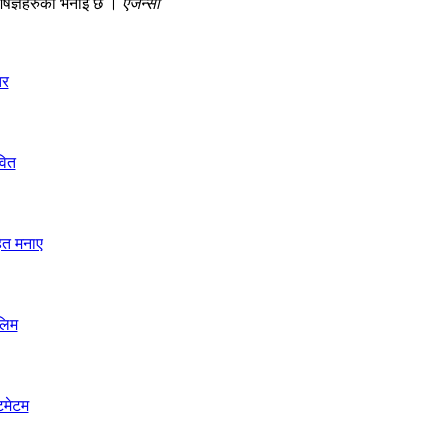
िशेषज्ञहरुको भनाई छ ।
एजेन्सी