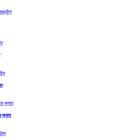
र
ित
त मनाए