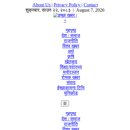
About Us |
Privacy Policy |
Contact
शुक्रबार
,
साउन
२२
,
२०८३
| August 7, 2026
×
गृहपृष्ठ
देश / समाज
राजनीति
विश्व खबर
अर्थ
कृषि
खेलकुद
शिक्षा/स्वास्थ्य
मनोरञ्जन
रोचक खबर
संवाद
ईच्छाकामना टिभि
युनिकोड
☰
गृहपृष्ठ
देश / समाज
राजनीति
विश्व खबर