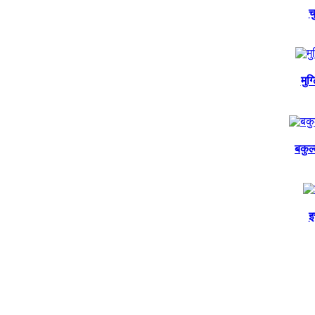
च
मुग
बकुल
इ