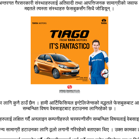
न्तरगत गैरसरकारी संस्थाहरुलाई अतिवादी तथा आपत्तिजनक सामाग्रीको जवाफ द
मद्दतले त्यस्ता संस्थाहरु फेसबुकसँग सिधै जोडियून् ।
 लागि कुनै ठाउँ छैन । हामी आर्टिफिसियल इन्टेलिजेन्सको मद्धतले फेसबुकबाट आतं
सम्बन्धित विषय वेबसाइटबाट हटाउनमा लागिरहेको छ ।
ुलाई लक्षित गर्दै अनलाइन कम्पनीहरुले चरमपन्गीसँग सम्बन्धित विषयलाई वेबस
णाजन्य सामाग्री हटाउनका लागि ठूलो लगानी गरिरहेको बताएका थिए । उक्त कामक