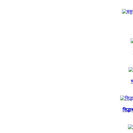
भ
सिद्ध