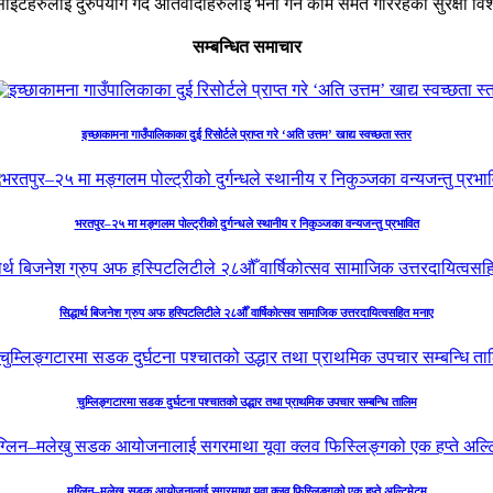
टहरुलाई दुरुपयोग गर्दै अतिवादीहरुलाई भर्ना गर्ने काम समेत गरिरहेका सुरक्षा व
सम्बन्धित समाचार
इच्छाकामना गाउँपालिकाका दुई रिसोर्टले प्राप्त गरे ‘अति उत्तम’ खाद्य स्वच्छता स्तर
भरतपुर–२५ मा मङ्गलम पोल्ट्रीको दुर्गन्धले स्थानीय र निकुञ्जका वन्यजन्तु प्रभावित
सिद्धार्थ बिजनेश ग्रुप अफ हस्पिटलिटीले २८औँ वार्षिकोत्सव सामाजिक उत्तरदायित्वसहित मनाए
चुम्लिङ्गटारमा सडक दुर्घटना पश्चातको उद्धार तथा प्राथमिक उपचार सम्बन्धि तालिम
मुग्लिन–मलेखु सडक आयोजनालाई सगरमाथा यूवा क्लव फिस्लिङ्गको एक हप्ते अल्टिमेटम