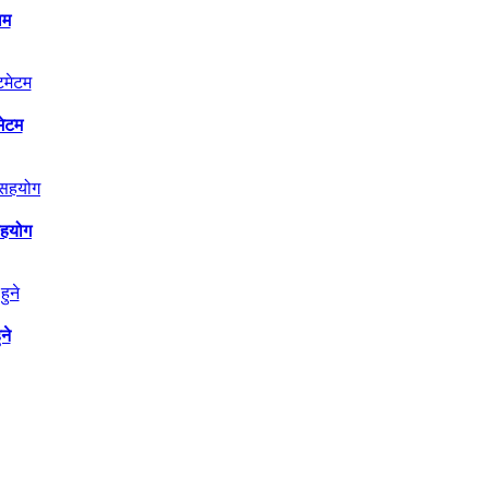
िम
मेटम
सहयोग
ने