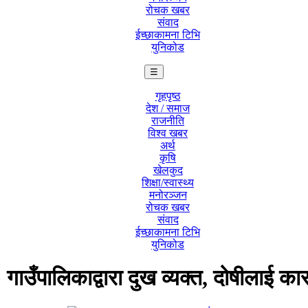
रोचक खबर
संवाद
ईच्छाकामना टिभि
युनिकोड
☰
गृहपृष्ठ
देश / समाज
राजनीति
विश्व खबर
अर्थ
कृषि
खेलकुद
शिक्षा/स्वास्थ्य
मनोरञ्जन
रोचक खबर
संवाद
ईच्छाकामना टिभि
युनिकोड
 गाउँपालिकाद्वारा दुख व्यक्त, दोषीलाई का