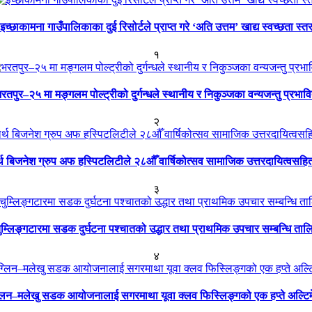
इच्छाकामना गाउँपालिकाका दुई रिसोर्टले प्राप्त गरे ‘अति उत्तम’ खाद्य स्वच्छता स्त
१
रतपुर–२५ मा मङ्गलम पोल्ट्रीको दुर्गन्धले स्थानीय र निकुञ्जका वन्यजन्तु प्रभाव
२
ार्थ बिजनेश ग्रुप अफ हस्पिटलिटीले २८औँ वार्षिकोत्सव सामाजिक उत्तरदायित्वसहि
३
ुम्लिङ्गटारमा सडक दुर्घटना पश्चातको उद्धार तथा प्राथमिक उपचार सम्बन्धि ताल
४
्लिन–मलेखु सडक आयोजनालाई सगरमाथा यूवा क्लव फिस्लिङ्गको एक हप्ते अल्टि