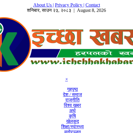
About Us |
Privacy Policy |
Contact
शनिबार
,
साउन
२३
,
२०८३
| August 8, 2026
×
गृहपृष्ठ
देश / समाज
राजनीति
विश्व खबर
अर्थ
कृषि
खेलकुद
शिक्षा/स्वास्थ्य
मनोरञ्जन