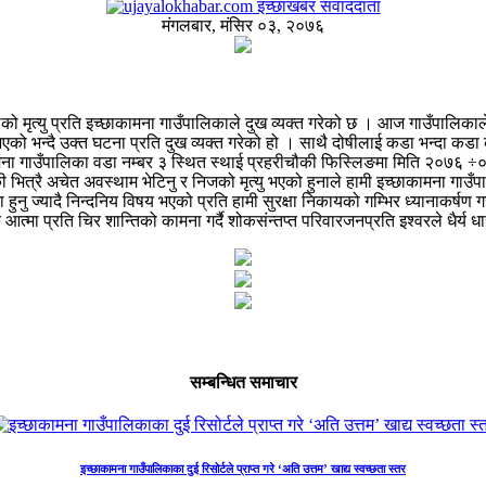
इच्छाखबर संवाददाता
मंगलबार, मंसिर ०३, २०७६
्यु प्रति इच्छाकामना गाउँपालिकाले दुख व्यक्त गरेको छ । आज गाउँपालिकाले एक विज
भएको भन्दै उक्त घटना प्रति दुख व्यक्त गरेको हो । साथै दोषीलाई कडा भन्दा कड
च्छाकामना गाउँपालिका वडा नम्बर ३ स्थित स्थाई प्रहरीचौकी फिस्लिङमा मिति २०७
ित्रै अचेत अवस्थाम भेटिनु र निजको मृत्यु भएको हुनाले हामी इच्छाकामना गाउँप
ना हुनु ज्यादै निन्दनिय विषय भएको प्रति हामी सुरक्षा निकायको गम्भिर ध्यानाकर्
 प्रति चिर शान्तिको कामना गर्दै शोकसंन्तप्त परिवारजनप्रति इश्वरले धैर्य धारण ग
सम्बन्धित समाचार
इच्छाकामना गाउँपालिकाका दुई रिसोर्टले प्राप्त गरे ‘अति उत्तम’ खाद्य स्वच्छता स्तर