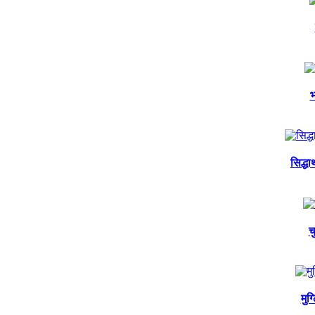
भ
सिद्ध
च
मुग