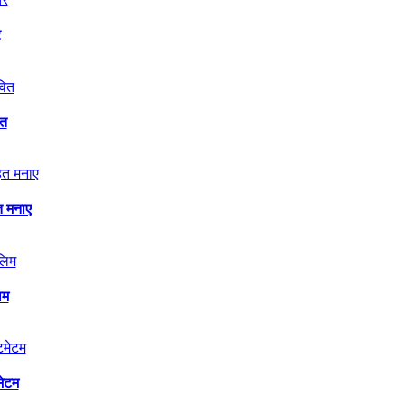
र
ित
त मनाए
िम
मेटम