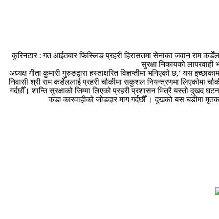
कुरिनटार : गत आईतबार फिस्लिङ प्रहरी हिरासतमा सेनाका जवान राम कडेँलको मृत
सुरक्षा निकायको लापरवाही 
अध्यक्ष गीता कुमारी गुरुङद्वारा हस्ताक्षरित विज्ञप्तीमा भनिएको छ,‘ यस इ
निवासी श्री राम कडेँललाई प्रहरी चौकीमा सकुशल नियन्त्रणमा लिएकोमा चौकी भ
गर्दछौँ। शान्ति सुरक्षाको जिम्मा लिएको प्रहरी प्रशासन भित्रै यस्तो दुखद घट
कडा कारवाहीको जोडदार माग गर्दछौँ । दुखको यस घडीमा मृतक आत्मा