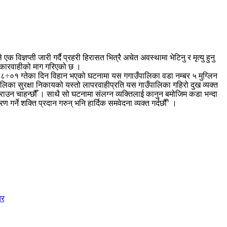
्ञप्ती जारी गर्दै प्रहरी हिरासत भित्रै अचेत अवस्थामा भेटिनु र मृत्यु हुनु
ा कारवाहीको माग गरिएको छ ।
६ ÷०८÷०१ ग्तेका दिन विहान भएको घटनामा यस गगाउँपालिका वडा नम्बर ५ मुग्लिन
ालिका सुरक्षा निकायको यस्तो लापरवाहीप्रति यस गाउँपालिका गहिरो दुख व्यक्त
षण गराउन चाहन्छौँ । साथै सो घटनामा संलग्न व्यक्तिलाई कानुन बमोजिम कडा भन्दा
र्ने शक्ति प्रदान गरुन् भनि हार्दिक समवेदना व्यक्त गर्दछौँ’ ।