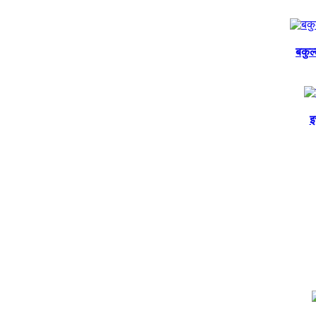
बकुल
इ